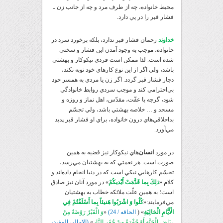
محيط خانواده، چه از طرف مرد و چه از جانب زن ـ
فشار قبر را در پي دارد.
خداوند
رحمان فشار قبر ندارد، بلکه برخورد سرد در
خانواده، موجب به وجود آمدن اين فشار و سختي
شده است. لذا ممکن است فردي نيکوکار و بهشتي
باشد، ولي اگر از اين نوع کارهاي خود توبه نکند،
دچار فشار قبر گردد. اگر زن يا مردي به همسر خود
بي‌احترامي کند و موجب سردي روابط خانوادگي
شود، گرچه با عفّت، مقدّس، اهل نماز و روزه و
مسجد و … خلاصه بهشتي باشد، ولي تجسّم
بداخلاقي‌هاي درون خانواده، براي او فشار قبر پديد
مي‌آورد.
در مورد
انسان
‌هاي نيکوکار نيز قضيه به همين
صورت است. هر نعمتي که به بهشتيان مي‌رسد،
تجسّم کارهايي نيکي است که در دنيا انجام داده‌اند و
کلام «
ذلِكَ بِما قَدَّمَتْ أَيْديكُمْ
» در مورد آنان نيز صادق
است؛ به همين علّت ملائکه خطاب به بهشتيان
مي‌فرمايند:«
كُلُوا وَ اشْرَبُوا هَنيئاً بِما أَسْلَفْتُمْ فِي
الْأَيَّامِ الْخالِيَةِ
» (
الحاقه / 24)
«
وَ الْقَبْرُ رَوْضَةٌ مِنْ
رِيَاضِ الْجَنَّةِ أَوْ حُفْرَةٌ مِنْ حُفَرِ النَّارِ
»
(الامالي المفيد،