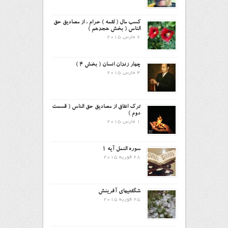
کسب مال ( لقمه ) حرام ، از مصادیق حق
الناس ( بخش هجدهم )
6 مارس 2015
چهار زندان انسان ( بخش ۴ )
4 مارس 2015
ترک انفاق از مصادیق حق الناس ( قسمت
دوم )
1 مارس 2015
سوره النمل آیه ۱
28 فوریه 2015
شگفتیهای آفرینش
25 فوریه 2015