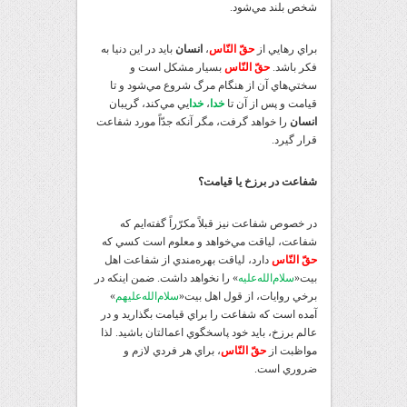
شخص بلند مي‌شود.
براي رهايي از
حقّ النّاس
،
انسان
بايد در اين دنيا به
فکر باشد.
حقّ النّاس
بسيار مشکل است و
سختي‌هاي آن از هنگام مرگ شروع مي‌شود و تا
قيامت و پس از آن تا
خدا
،
خدا
يي مي‌کند، گريبان
انسان
را خواهد گرفت، مگر آنکه جدّاً مورد شفاعت
قرار گيرد.
شفاعت در برزخ يا قيامت؟
در خصوص شفاعت نيز قبلاً مکرّراً گفته‌ايم که
شفاعت، لياقت مي‌خواهد و معلوم است کسي که
حق‌ّ النّاس
دارد، لياقت بهره‌مندي از شفاعت اهل
بيت«
سلام‌الله‌عليه
» را نخواهد داشت. ضمن اينکه در
برخي روايات، از قول اهل بيت«
سلام‌‌الله‌‌عليهم
»
آمده است که شفاعت را براي قيامت بگذاريد و در
عالم برزخ، بايد خود پاسخگوي اعمالتان باشيد. لذا
مواظبت از
حقّ النّاس
، براي هر فردي لازم و
ضروري است.