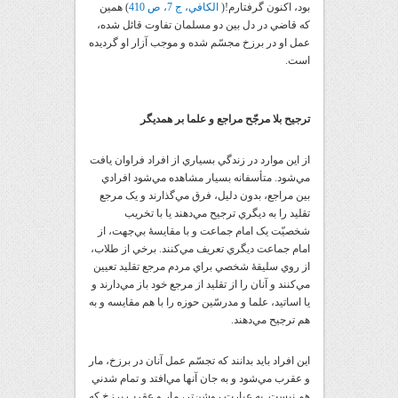
بود، اکنون گرفتارم!(
الکافي، ج 7، ص 410
) همين
که قاضي در دل بين دو مسلمان تفاوت قائل شده،
عمل او در برزخ مجسّم شده و موجب آزار او گرديده
است.
ترجيح بلا مرجّح مراجع و علما بر همديگر
از اين موارد در زندگي بسياري از افراد فراوان يافت
مي‌شود. متأسفانه بسيار مشاهده مي‌شود افرادي
بين مراجع، بدون دليل، فرق مي‌گذارند و يک مرجع
تقليد را به ديگري ترجيح مي‌دهند يا با تخريب
شخصيّت يک امام جماعت و با مقايسۀ بي‌جهت، از
امام جماعت ديگري تعريف مي‌کنند. برخي از طلاب،
از روي سليقۀ شخصي براي مردم مرجع تقليد تعيين
مي‌کنند و آنان را از تقليد از مرجع خود باز مي‌دارند و
يا اساتيد، علما و مدرسّين حوزه را با هم مقايسه و به
هم ترجيح مي‌دهند.
اين افراد بايد بدانند که تجسّم عمل آنان در برزخ، مار
و عقرب مي‌شود و به جان آنها مي‌افتد و تمام شدني
هم نيست. به عبارت روشن‌تر، مار و عقرب برزخ که