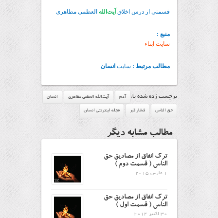
قسمتی از درس اخلاق
آیت‌الله
العظمی مظاهری
منبع :
سایت ابناء
مطالب مرتبط :
سایت
انسان
برچسب زده شده با:
آدم
آیت‌الله العظمی مظاهری
انسان
حق الناس
فشار قبر
مجله اینترنتی انسان
مطالب مشابه دیگر
ترک انفاق از مصادیق حق
الناس ( قسمت دوم )
1 مارس 2015
ترک انفاق از مصادیق حق
الناس ( قسمت اول )
30 اکتبر 2014