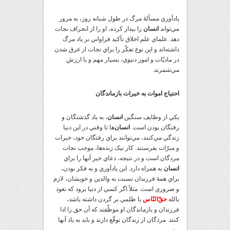
يادآوري مسألۀ مرگ در طول شبانه روز، به مرور
مي‌تواند
انسان
را بيدار کرده، او را از انحراف نجات
دهد. علماي علم اخلاق تأکيد فراواني بر ياد مرگ
داشته‌اند و اين نوع تفکّر را براي نجات از غرق شدن
در ماديّات و امور دنيوي، بسيار مهم و با ارزش
مي‌شمرند.
احتياج اموات به خيرات بازماندگان
يکي از وظايف سنگين
انسان
، به ياد گذشتگان و
رفتگان بودن است.
انسان
‌ها تا وقتي در اين دنيا
زندگي مي‌کنند، مي‌توانند براي رفتگان خود، خيرات
و مبرّات بفرستند. کار نيک زنده‌ها، موجب نجات
مردگان است و در نتيجه، دعاي خير آنها را براي
انسان
به همراه دارد. اين يادآوري و به فکر بودن،
براي همۀ فرزندان نسبت به والدين و خويشان، لازم
و ضروري است. مثلاً اگر کسي از دنيا برود که نعوذ
بالله
حقّ‌النّاس
يا ظلمي بر گردن داشته باشد،
فرزندان و بازماندگان او موظّفند که آن حق را ادا
کنند. مردگان از زندگان توقّع دارند و بايد به ياد آنها