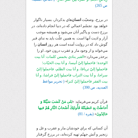
ص 265)
در برزخ، وضعيّت
انسان
‌هاي بدکردار، بسيار ناگوار
خواهد بود. تجسّم اعمالي که در دنيا انجام داده‌اند، در
برزخ دست و پاگير آنان مي‌شود و هميشه موجب
آزار و اذيت آنها است. به همين علّت بايد به نداي قبر
گوش داد که در روايت آمده است هر روز
انسان
را
مي‌خواند و از وجود مار و عقرب درون خود، او را
برحذر مي‌دارد:«
القبر ينادي بخمس كلمات: أنا بيت
الوحدة؛ فاحملوا إليّ أنيسا، و أنا بيت الحيّات؛
فاحملوا إليّ ترياقا، و أنا بيت الظلم، فاحملوا إليّ
سراجا، و أنا بيت التراب فاحملوا إليّ فراشا، و أنا
بيت الفقر فاحملوا إليّ كنزا
»
( تحرير مواعظ
العدديه، ص 390)
قرآن کريم مي‌فرمايد: «
بَلى‏ مَنْ كَسَبَ سَيِّئَةً وَ
أَحاطَتْ بِهِ خَطيئَتُهُ فَأُولئِكَ أَصْحابُ النَّارِ هُمْ فيها
خالِدُونَ
»
(بقره / 81)
آن کساني که براي خودشان مار و عقرب و غل و
زنجير و آتش جهنّم تهيه کرده‌اند، در برزخ گرفتار