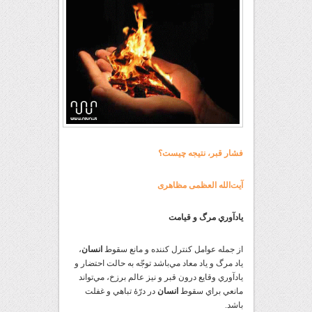
فشار قبر، نتیجه چیست؟
آیت‌الله العظمی مظاهری
يادآوري مرگ و قيامت
از جمله عوامل کنترل کننده و مانع سقوط
انسان
،
ياد مرگ و ياد معاد مي‌باشد توجّه به حالت احتضار و
يادآوري وقايع درون قبر و نيز عالم برزخ، مي‌تواند
مانعي براي سقوط
انسان
در درّۀ تباهي و غفلت
باشد.