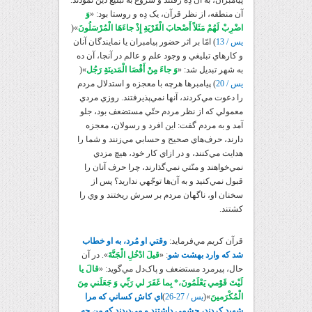
پيامبران، به آن دِه رفتند و شروع به تبليغ دين نمودند.
آن منطقه، از نظر قرآن، یک دِه و روستا بود: «
وَ
اضْرِبْ لَهُمْ مَثَلاً أَصْحابَ الْقَرْيَةِ إِذْ جاءَهَا الْمُرْسَلُونَ
»(
يس / 13
) امّا بر اثر حضور پيامبران يا نمايندگان آنان
و کارهاي تبليغي و وجود علم و عالم در آنجا، آن ده
به شهر تبديل شد: «
وَ جاءَ مِنْ أَقْصَا الْمَدينَةِ رَجُل
‏»(
يس / 20
) پيامبرها هرچه با معجزه و استدلال مردم
را دعوت مي‌کردند، آنها نمي‌پذيرفتند. روزي مردي
معمولي که از نظر مردم حتّي مستضعف بود، جلو
آمد و به مردم گفت: اين افرد و رسولان، معجزه
دارند، حرف‌هاي صحيح و حسابي مي‌زنند و شما را
هدايت مي‌کنند، و در ازاي کار خود، هيچ مزدي
نمي‌خواهند و منّتي نمي‌گذارند، چرا حرف آنان را
قبول نمي‌کنيد و به آن‌ها توجّهي نداريد؟ پس از
سخنان او، ناگهان مردم بر سرش ريختند و وي را
کشتند.
قرآن کريم مي‌فرمايد:
وقتي او مُرد، به او خطاب
شد که وارد بهشت شو
: «
قيلَ ادْخُلِ الْجَنَّةَ
». در آن
حال، پيرمرد مستضعف و پاک‌دل مي‌گويد: «
قالَ يا
لَيْتَ قَوْمي‏ يَعْلَمُونَ،* بِما غَفَرَ لي‏ رَبِّي وَ جَعَلَني‏ مِنَ
الْمُكْرَمينَ
»(
يس / 27-26
)
اي کاش کساني که مرا
شهيد کردند، چشمي داشتند و مي‌ديدند که من چه