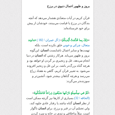
بروز و ظهور اعمال دنيوي در برزخ
قرآن کريم در آيات متعدّدي هشدار مي‌دهد که آنچه
بندگان در برزخ يا قيامت مي‌بينند، خودشان از پيش
براي خود فرستاده‌‌اند:
«
ذلِكَ بِما قَدَّمَتْ أَيْديكُمْ
»
( آل عمران / 182 )
خداوند
متعال، چرکي و خوني
خلق نکرده است، بلکه
تهمت‌ها و ساير اعمال ناشايست
انسان
، اين‌گونه
بروز و ظهور مي‌يابد. هرکار زشتي که
انسان
در دنيا
انجام مي‌دهد، غل و زنجيري بر گردن او خواهد بود و
هرچه گناه بزرگ‌تر باشد، بر اين غل و زنجير افزوده
مي‌شود. به تعبير قرآن کريم، گاهي به هفتاد زراع
مي‌رسد و هرچه گناهان بيشتر شود، آتشين‌تر و
سوزنده‌تر مي‌گردد:
«
ثُمَّ في‏ سِلْسِلَةٍ ذَرْعُها سَبْعُونَ ذِراعاً فَاسْلُكُوهُ
»
(الحاقه / 32)
بسياري از کارها نيز گرچه ممکن است
از نظر
انسان
گناه نباشد يا رفتار عادي جلوه کند،
ولي تجسّم آن در قبر و برزخ، براي
انسان
ناگوار
است. مثلاً بداخلاقي و تندي در خانه و سرد کردن