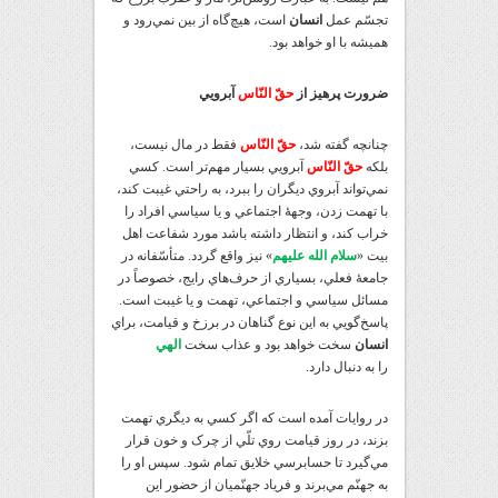
تجسّم عمل
انسان
است، هيچ‌گاه از بين نمي‌رود و
هميشه با او خواهد بود.
ضرورت پرهيز از
حقّ النّاس
آبرويي
چنانچه گفته شد،
حقّ النّاس
فقط در مال نيست،
بلکه
حقّ النّاس
آبرويي بسيار مهم‌تر است. کسي
نمي‌تواند آبروي ديگران را ببرد، به راحتي غيبت کند،
با تهمت زدن، وجهۀ اجتماعي و يا سياسي افراد را
خراب کند، و انتظار داشته باشد مورد شفاعت اهل
بيت «
سلام ‌الله‌ عليهم
» نيز واقع گردد. متأسّفانه در
جامعۀ فعلي، بسياري از حرف‌هاي رايج، خصوصاً در
مسائل سياسي و اجتماعي، تهمت و يا غيبت است.
پاسخ‌گويي به اين نوع گناهان در برزخ و قيامت، براي
انسان
سخت خواهد بود و عذاب سخت
الهي
را به دنبال دارد.
در روايات آمده است که اگر کسي به ديگري تهمت
بزند، در روز قيامت روي تلّي از چرک و خون قرار
مي‌گيرد تا حسابرسي خلايق تمام شود. سپس او را
به جهنّم مي‌برند و فرياد جهنّميان از حضور اين