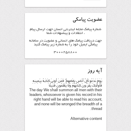
عضویت پیامکی
شماره پیامک مجله اینترنتی انسان جهت ارسال پیام
، انتقادات و پیشنهادات شما
جهت دریافت پیامک های انسانی و عضویت در سامانه
پیامکی ایمیل خود را به شماره زیر پیامک کنید
3000258800
آیه روز
يَوْمَ نَدْعُو كُلَّ أُنَاسٍ بِإِمَامِهِمْ ۖ فَمَنْ أُوتِيَ كِتَابَهُ بِيَمِينِهِ
فَأُولَٰئِكَ يَقْرَءُونَ كِتَابَهُمْ وَلَا يُظْلَمُونَ فَتِيلًا
The day We shall summon all men with their
leaders, whosoever is given his record in his
right hand will be able to read his account,
and none will be wronged the breadth of a
thread.
Alternative content