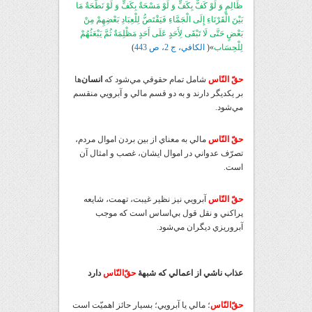
ظَالِمٍ وَ لَوْ كَفٌّ بِكَفٍّ وَ لَوْ مَسْحَةٌ بِكَفٍّ وَ لَوْ نَطْحَةٌ مَا
بَيْنَ الْقَرْنَاءِ إِلَى الْجَمَّاءِ فَيَقْتَصُّ لِلْعِبَادِ بَعْضِهِمْ مِنْ
بَعْضٍ حَتَّى لَا تَبْقَى لِأَحَدٍ عَلَى أَحَدٍ مَظْلِمَةٌ ثُمَّ يَبْعَثُهُمْ
لِلْحِسَاب
‏»(
الکافي، ج 2، ص 443
)
حقّ النّاس
شامل تمام حقوقي مي‌شود که
انسان
‌ها
بر يکديگر دارند و به دو قسم مالي و آبرويي منقسم
مي‌شود.
حقّ النّاس
مالي به معناي از بين بردن اموال مردم،
تصرّف عدواني در اموال ايشان، غصب و امثال آن
است.
حقّ النّاس
آبرويي نيز نظير غيبت، تهمت، شايعه
پراکني و نقل قول بي‌اساس است که موجب
آبروريزي ديگران مي‌شود.
عذاب ناشي از اعمالي که شبهۀ
حقّ‌النّاس
دارد
حقّ‌النّاس
؛ مالي يا آبرويي؛ بسيار حائز اهميّت است