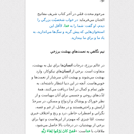
بود.
مرحوم محدث قمّي در آخر کتاب شريف مفاتيح
الجنان مي‌فرمايد:
در خواب شخصيّت بزرگي را
ديدم، او گفت: شما را به
خدا
، لاأقل اين
استخوان‌هايي که پيش گربه و سگ‌ها مي‌اندازيد، به
ياد ما و براي ما بيندازيد.
نيم نگاهي به نعمت‌هاي بهشت برزخي
در عالم برزخ، درجات
انسان
‌ها براي نيل به بهشت،
متفاوت است. برخي از
انسان
‌هاي نيکوکار، وارد
بهشت مي‌شوند و بهشت آنان سرشار از نعمت‌ها و
خوبي‌هاست. آنچه در اين دنيا انتظار داشته‌اند، به
طور تمام و کمال در آنجا دريافت مي‌کنند، همۀ
لذّت‌هاي روحي و جسمي براي آنان مهياست و از
نظر خوراک و پوشاک و ازدواج و مسکن، در سرحدّ
آرامش و راحتي‌هستند و در مقابل، از غم و غصه،
نگراني و اضطراب خاطر، درد و رنج و اختلاف خبري
نيست. امّا چيزي که مهم‌تر از اين‌هاست و تنها براي
برخي از بهشتيان، در درجات بالا حاصل مي‌شود،
ملاقات با
خدا
ست: «
فَمَنْ كانَ يَرْجُوا لِقاءَ رَبِّهِ