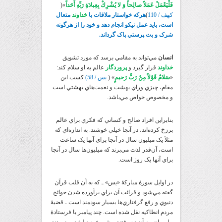
فَلْيَعْمَلْ عَمَلاً صالِحاً وَ لا يُشْرِكْ بِعِبادَةِ رَبِّهِ أَحَداً
»(
کهف / 110
)
هرکه خواستار ملاقات با
خداوند
متعال
است، بايد عمل نيکو انجام دهد و خود را از هرگونه
شرک و بت پرستي پاک گرداند.
انسان
مي‌تواند به مقامي برسد که مورد تشويق
خداوند
قرار گيرد و
پروردگار
عالم به او سلام کند:
«
سَلامٌ قَوْلاً مِنْ رَبٍّ رَحيمٍ
» (
يس / 58)
کسب اين
مقام، چيزي وراي بهشت و نعمت‌هاي بهشتي است
و مخصوص خواص مي‌باشد.
بنابراين افراد صالح و کساني که فکري براي عالم
برزخ کرده‌اند، در آنجا خيلي خوشند. به اندازه‌اي که
مثلاً يک ميليون سال در آنجا براي آنها يک ساعت
است، آن‌قدر لذت مي‌برند که ميليون‌ها سال در آنجا
براي آنها يک روز است.
در اوايل سورۀ مبارکۀ «يس» ـ که به آن قلب قرآن
گفته مي‌شود و قرائت آن براي برآورده شدن حوائج
دنيوي و رفع گرفتاري‌ها بسيار سودمند است ـ قضيۀ
مردم انطاکيه نقل شده است. چند پيامبر يا فرستادۀ