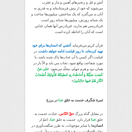
آتش و غل و زنجيرهاي آهنين و مار و عقرب
مي‌شوند که خود از پيش فرستاده‌اند و به قدري به
آنان بد مي‌گذرد که يک ساعتش، ميليون‌ها ساعت و
يک شبانه روزش، ميليون‌ها شبانه روز است.
فريادرسي هم ندارند، فريادرس آنها همان عذابي
است که آنان را احاطه کرده است.
قرآن کريم مي‌فرمايد:
آتشي که انسان‌ها براي خود
تهيه کرده‌اند، تا روز قيامت ادامه خواهد داشت.
در
قيامت اگر کسي با آن عذاب‌ها پاک شده باشد، يا
مورد شفاعت واقع شود، نجات مي يابد و الاً باز در
همان دود و هرم جهنّم، مخلّد مي‌شود: «
بَلى‏ مَنْ
كَسَبَ سَيِّئَةً وَ أَحاطَتْ بِهِ خَطيئَتُهُ فَأُولئِكَ أَصْحابُ
النَّارِ هُمْ فيها خالِدُونَ
»
ثمرۀ شگرف خدمت به خلق
خدا
در برزخ
در مقابل گناه بزرگ
حقّ النّاس
، عبادت خدمت به
خلق
خدا
قرار دارد. خدمت به خلق
خدا
، اعمّ از
انسان
‌ها يا ساير موجودات، به طرز شگفت‌آوري در
نجات
انسان
در برزخ و قيامت مفيد و مؤثّر است.