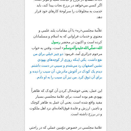
اگر کسي مي‌خواهد در برزخ نجات پيدا کند، بايد
خدمت به مخلوقات را سرلوحۀ کارهاي خود قرار
دهد.
علاّمۀ مجلسي«ره» با آن مقامات بلند علمي و
معنوي و خدمات فراواني که به اسلام و مسلمانان
کرده است و اکنون در محضر
رسول
الله«صلّي‌الله‌عليه‌و‌آله‌و‌سلّم
» است، وقتي به خواب
مرحوم جزائري آمد، فرمود:
دو چيز خيلي براي من
نفع داشت. يکي اينکه روزي از کوچه‌هاي يهودي
نشين اصفهان رد مي‌شدم و سيبي در دست داشتم.
ديدم يک کودک در آغوش مادرش، آن سيب را ديده و
براي آن ذوق کرد. من نيز آن سيب را به او دادم.
اين عمل، يعني خوشحال کردن آن کودک که ظاهراً
يهودي هم بوده است، براي علامۀ مجلسي بسيار
مفيد واقع شده است. يعني آن عمل به ظاهر کوچک
و ناچيز، ارزش و فايدۀ فوق‌العاده‌اي نزد اهل ملکوت
و در برزخ داشته است.
علامۀ مجلسي در خصوص دوّمين عملي که در راحتي