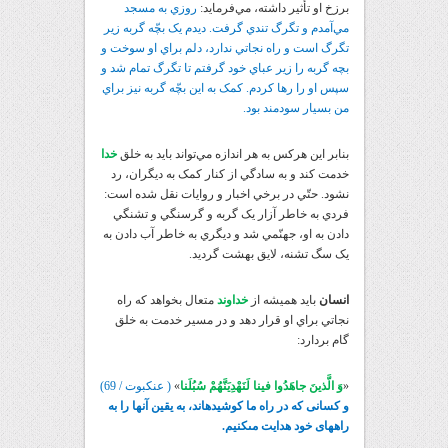
برزخ او تأثير داشته، مي‌فرمايد:
روزي به مسجد
مي‌آمدم و تگرگ تندي گرفت. ديدم يک بچّه گربه زير
تگرگ است و راه نجاتي ندارد، دلم براي او سوخت و
بچه گربه را زير عباي خود گرفتم تا تگرگ تمام شد و
سپس او را رها کردم. کمک به اين بچّه گربه نيز براي
من بسيار سودمند بود.
بنابر اين هرکس به هر اندازه مي‌تواند بايد به خلق
خدا
خدمت کند و به سادگي از کنار کمک به ديگران، رد
نشود. حتّي در برخي اخبار و روايات نقل شده است:
فردي به خاطر آزار يک گربه و گرسنگي و تشنگي
دادن به او، جهنّمي شد و ديگري به خاطر آب دادن به
يک سگ تشنه، لايق بهشت گرديد.
انسان
بايد هميشه از
خداوند
متعال بخواهد که راه
نجاتي براي او قرار دهد و در مسير خدمت به خلق
گام بردارد:
«
وَ الَّذينَ جاهَدُوا فينا لَنَهْدِيَنَّهُمْ سُبُلَنا
»
( عنکبوت / 69)
و كسانى كه در راه ما كوشيده‏اند، به يقين آنها را به
راه‏هاى خود هدايت مى‏كنيم.