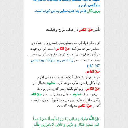
جايگاهي دارم و
پروردگار
عالم چه عنايت‌هايي به من کرده است.
تأثير
حقّ النّاس
در عذاب برزخ و قيامت
از جمله عواملي که حسابرسي
انسان
را با شدّت و
سختي مواجه مي‌کند،
حقّ النّاس
است. از اين جهت
در آموزه‌هاي ديني، ضايع کردن حقوق ديگران، بسيار
مذمّت شده است.(
ر.ک: سير و سلوک؛ توبه، صص
207-185)
حقّ الناس
در عالم برزخ قابل گذشت نيست و حتي افراد
نيکوکار را هم معذّب خواهد کرد.
خداوند
متعال، از
حقّ النّاس
، ولو کم باشد، نمي‌گذرد. در روايات
مي‌خوانيم که
خداوند
متعال ممکن است از
حقّ الله
بگذرد، امّا به عزّت و جلال خود سوگند خورده است
که از
حقّ النّاس
نخواهد گذشت:
«
إِنَّ
اللَّهَ
تَبَارَكَ وَ تَعَالَى إِذَا بَرَزَ لِخَلْقِهِ أَقْسَمَ قَسَماً
عَلَى نَفْسِهِ فَقَالَ وَ عِزَّتِي وَ جَلَالِي لَا يَجُوزُنِي ظُلْمُ