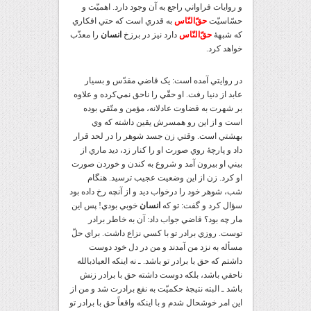
و روايات فراواني راجع به آن وجود دارد. اهميّت و
حسّاسيّت
حقّ‌النّاس
به قدري است که حتي افکاري
که شبهۀ
حقّ‌النّاس
دارد نيز در برزخ
انسان
را معذّب
خواهد کرد.
در روايتي آمده است: يک قاضي مقدّس و بسيار
عابد از دنيا رفت. او حقّي را ناحق نمي‌کرده و علاوه
بر شهرت به قضاوت عادلانه، مؤمن و متّقي بوده
است و از اين رو همسرش يقين داشته که وي
بهشتي است. وقتي زن جسد شوهر را در لحد قرار
داد و پارچۀ روي صورت او را کنار زد، ديد ماري از
بيني او بيرون آمد و شروع به کندن و خوردن صورت
او کرد. زن از اين وضعيت عجيب ترسيد. هنگام
شب، شوهر خود را درخواب ديد و از آنچه رخ داده بود
سؤال کرد و گفت: تو که
انسان
خوبي بودي! پس اين
مار چه بود؟ قاضي جواب داد: آن به خاطر برادر
توست. روزي برادر تو با کسي نزاع داشت. براي حلّ
مسأله به نزد من آمدند و من در دل خود دوست
داشتم که حق با برادر تو باشد. ـ نه اينکه العياذبالله
ناحقي باشد، بلکه دوست داشته حق با برادر زنش
باشد ـ البته نتيجۀ حکميّت به نفع برادرت شد و من از
اين امر خوشحال شدم و با اينکه واقعاً حق با برادر تو