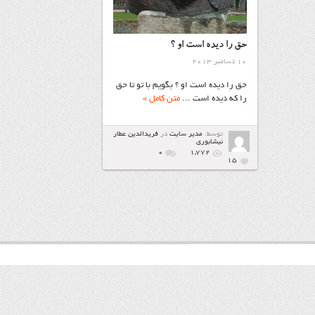
حق را دیده است او ؟
10 دسامبر 2013
حق را دیده است او ؟ بگویم با تو تا حق
را که دیده است ...
متن کامل »
توسط:
مدیر سایت
در
فریدالدین عطار
نیشابوری
۰
1,772
15