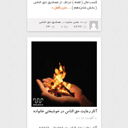
کسب مال ( لقمه ) حرام ، از مصادیق حق الناس
( بخش شانزدهم ) ...
متن کامل »
توسط:
مدیر سایت
در
مصاديق حق الناس
23
۰
2,292
آثار رعایت حق الناس در خوشبختی خانواده
8 آگوست 2014
آثار رعایت حق الناس در خوشبختی خانواده