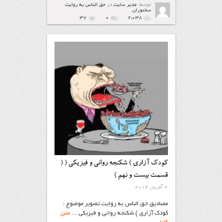
توسط:
مدیر سایت
در
حق الناس به روایت
سخنوران
37
۰
2,038
كودك آزاري ) شكنجه رواني و فیزیکی ( (
قسمت بیست و نهم )
2 آوریل 2014
مصادیق حق الناس به روایت تصویر موضوع :
كودك آزاري ) شكنجه رواني و فیزیکی ...
متن