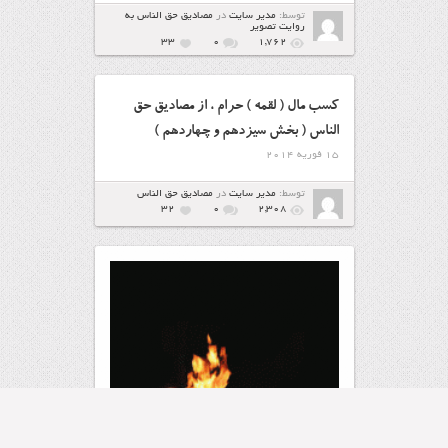
توسط:
مدیر سایت
در
مصاديق حق الناس به
روايت تصوير
33
۰
1,762
کسب مال ( لقمه ) حرام ، از مصادیق حق
الناس ( بخش سیزدهم و چهاردهم )
15 فوریه 2014
توسط:
مدیر سایت
در
مصاديق حق الناس
32
۰
2,308