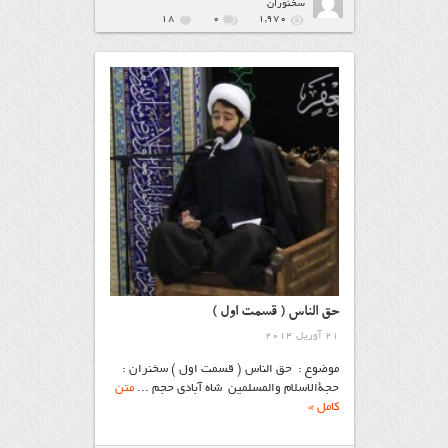
سخنوران
18
۰
1,970
حق الناس ( قسمت اول )
21 آوریل 2014
موضوع : حق الناس ( قسمت اول ) سخنران :
حجةالاسلام والمسلمین شاه آبادی حجم ...
متن
کامل »