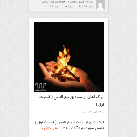
توسط:
مدیر سایت
در
مصاديق حق الناس
28
۰
2,282
ترک انفاق از مصادیق حق الناس ( قسمت
اول )
30 اکتبر 2014
ترک انفاق از مصادیق حق الناس ( قسمت اول )
تفسیر سوره بقره آیات ۲۶۱ ...
متن کامل »