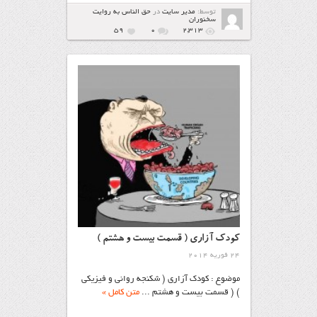
توسط:
مدیر سایت
در
حق الناس به روایت
سخنوران
59
۰
2,313
كودك آزاري ( قسمت بیست و هشتم )
24 فوریه 2014
موضوع : كودك آزاري ( شكنجه رواني و فیزیکی
) ( قسمت بیست و هشتم ...
متن کامل »