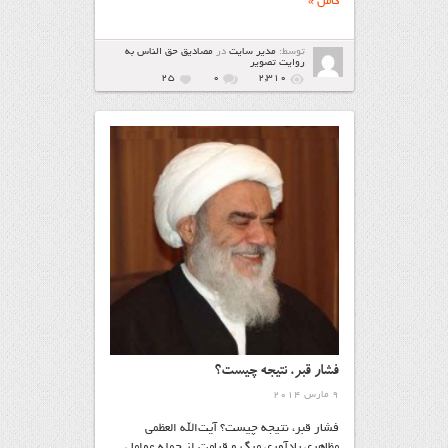
کامل »
توسط:
مدیر سایت
در
مصاديق حق الناس به
روايت تصوير
25
۰
2,310
فشار قبر، نتیجه چیست؟
9 مارس 2014
فشار قبر، نتیجه چیست؟ آیت‌الله العظمی
مظاهری يادآوري مرگ و قيامت از جمله عوامل