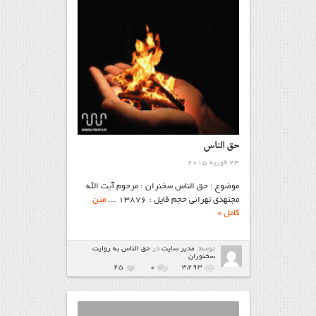
حق الناس
23 فوریه 2015
موضوع : حق الناس سخنران : مرحوم آیت الله
مجتهدی تهرانی حجم فایل : ۱۳۸۷۶ ...
متن
کامل »
توسط:
مدیر سایت
در
حق الناس به روایت
سخنوران
25
۰
3,293