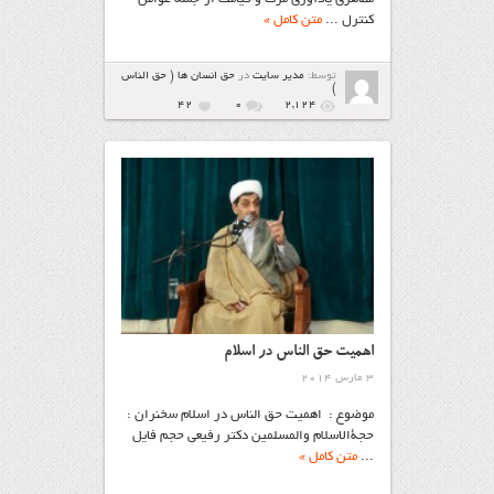
کنترل ...
متن کامل »
توسط:
مدیر سایت
در
حق انسان ها ( حق الناس
)
42
۰
2,124
اهمیت حق الناس در اسلام
3 مارس 2014
موضوع : اهمیت حق الناس در اسلام سخنران :
حجةالاسلام والمسلمین دکتر رفیعی حجم فایل
...
متن کامل »