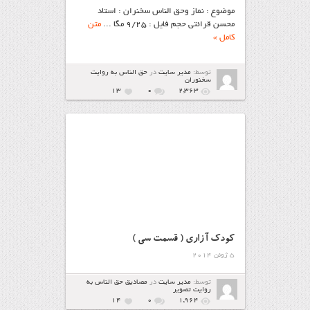
موضوع : نماز وحق الناس سخنران : استاد
محسن قرائتی حجم فایل : 9/25 مگا ...
متن
کامل »
توسط:
مدیر سایت
در
حق الناس به روایت
سخنوران
13
۰
2,363
كودك آزاري ( قسمت سی )
5 ژوئن 2014
توسط:
مدیر سایت
در
مصاديق حق الناس به
روايت تصوير
14
۰
1,964