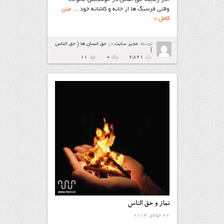
وقتی فرسنگ ها از خانه و کاشانه خود ...
متن
کامل »
توسط:
مدیر سایت
در
حق انسان ها ( حق الناس
)
11
۰
2,821
نماز و حق الناس
27 جولای 2014