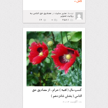
کامل »
توسط:
مدیر سایت
در
مصاديق حق الناس به
روايت تصوير
16
۰
2,581
کسب مال ( لقمه ) حرام ، از مصادیق حق
الناس ( بخش شانزدهم )
18 آگوست 2014