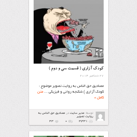
کودک آزاری ( قسمت سی و دوم )
27 دسامبر 2014
مصادیق حق الناس به روایت تصویر موضوع :
کودک آزاری ) شکنجه روانی و فیزیکی ...
متن
کامل »
توسط:
مدیر سایت
در
مصاديق حق الناس به
روايت تصوير
43
۰
3,331