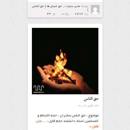
توسط:
مدیر سایت
در
حق انسان ها ( حق الناس
)
23
۰
2,272
حق الناس
23 اکتبر 2014
موضوع : حق الناس سخنران : حجه الاسلام و
المسلمین استاد دانشمند حجم فایل : ...
متن
کامل »