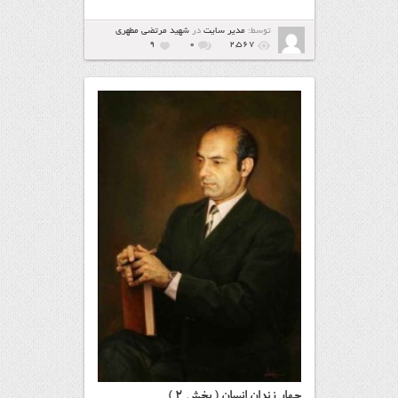
توسط:
مدیر سایت
در
شهيد مرتضي مطهري
9
۰
2,567
چهار زندان انسان ( بخش 2 )