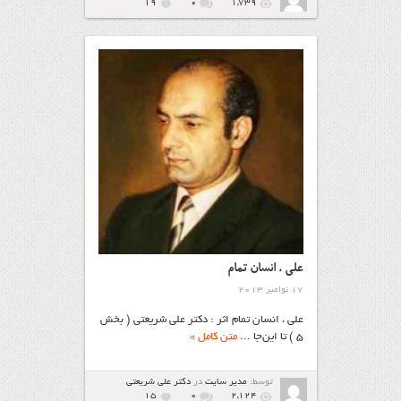
19
۰
1,739
على ، انسان تمام
17 نوامبر 2013
على ، انسان تمام اثر : دکتر علی‌ شریعتی ( بخش
۵ ) تا این‌جا ...
متن کامل »
توسط:
مدیر سایت
در
دکتر علی شریعتی
15
۰
2,124