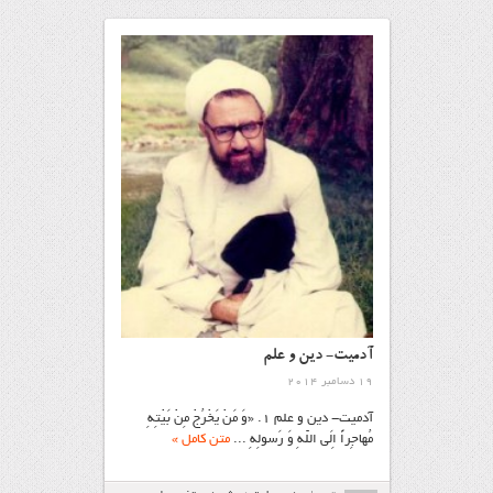
آدمیت- دین و علم
19 دسامبر 2014
آدمیت- دین و علم ۱. «وَ مَنْ یَخْرُجْ مِنْ بَیْتِهِ
مُهاجِراً اِلَی اللّهِ وَ رَسولِهِ ...
متن کامل »