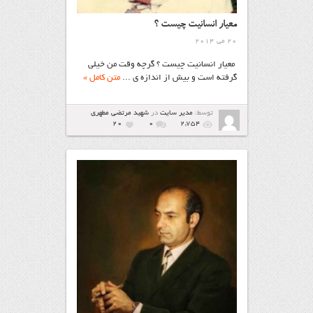
معیار انسانیت چیست ؟
20 می 2014
معیار انسانیت چیست ؟ گرچه وقت من خیلی
گرفته است و بیش از اندازه ی ...
متن کامل »
توسط:
مدیر سایت
در
شهيد مرتضي مطهري
20
۰
2,754