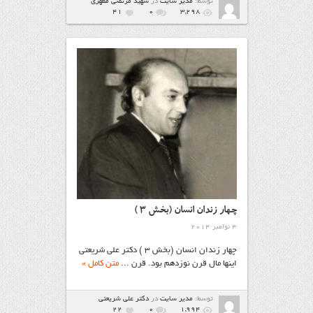
توسط:
مدیر سایت
در
شهيد مرتضي مطهري
41
۰
3,298
چهار زندان انسان (بخش ۳ )
4 نوامبر 2014
چهار زندان انسان (بخش ۳ ) دکتر علی‌ شریعتی
اینها مال قرن نوزدهم بود. قرن ...
متن کامل »
توسط:
مدیر سایت
در
دکتر علی شریعتی
22
۰
1,994