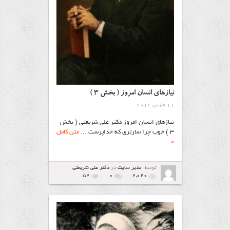
نیازهای انسان امروز ( بخش 3 )
11 مارس 2014
نیازهای انسان امروز دکتر علی‌ شریعتی ( بخش
3 ) خوب چرا سارتری که خداپرست ...
متن کامل
»
توسط:
مدیر سایت
در
دکتر علی شریعتی
54
۰
2,020