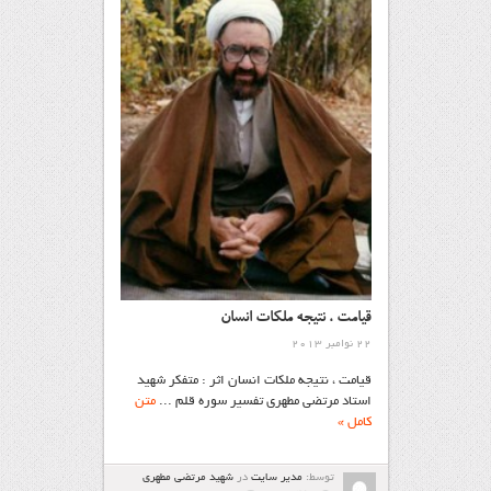
قيامت ، نتيجه ملكات انسان
22 نوامبر 2013
قيامت ، نتيجه ملكات انسان اثر : متفكر شهيد
استاد مرتضی مطهری تفسير سوره قلم ...
متن
کامل »
توسط:
مدیر سایت
در
شهيد مرتضي مطهري