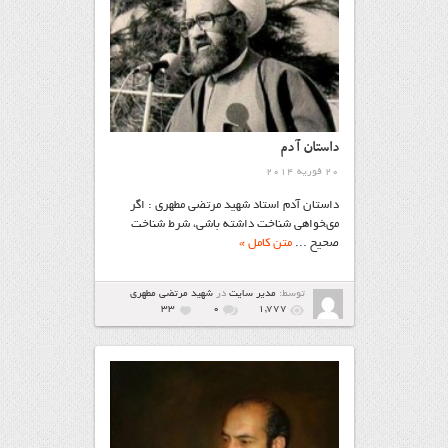
داستان آدم
20 فوریه 2014
داستان آدم استاد شهید مرتضی مطهری : اگر
مى‏خواهى شناخت داشته باشى، شرط شناخت
صحیح ...
متن کامل »
توسط:
مدیر سایت
در
شهيد مرتضي مطهري
33
۰
1,777