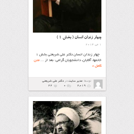
چهار زندان انسان ( بخش ۱ )
1 می 2014
چهار زندان انسان دکتر علی‌ شریعتی بخش ۱
خانمها، آقایان، دانشجویان گرامی: بعد از ...
متن
کامل »
توسط:
مدیر سایت
در
دکتر علی شریعتی
22
۰
2,019