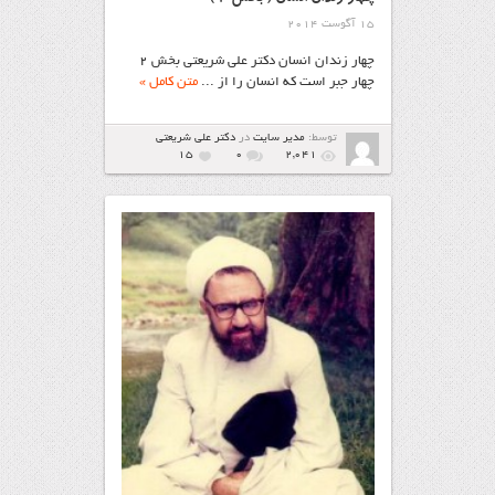
15 آگوست 2014
چهار زندان انسان دکتر علی‌ شریعتی بخش ۲
چهار جبر است که انسان را از ...
متن کامل »
توسط:
مدیر سایت
در
دکتر علی شریعتی
15
۰
2,041