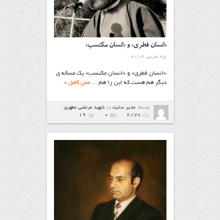
«انسان فطری» و «انسان مكتسب»
25 مارس 2014
«انسان فطری» و «انسان مكتسب» یك مسأله ی
دیگر هم هست كه این را هم ...
متن کامل »
توسط:
مدیر سایت
در
شهيد مرتضي مطهري
19
۰
2,178