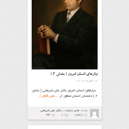
نیازهای انسان امروز ( بخش 2 )
12 فوریه 2014
نیازهای انسان امروز دکتر علی‌ شریعتی ( بخش
2 ) دشمنان انسان منظور از ...
متن کامل »
توسط:
مدیر سایت
در
دکتر علی شریعتی
34
۰
1,878