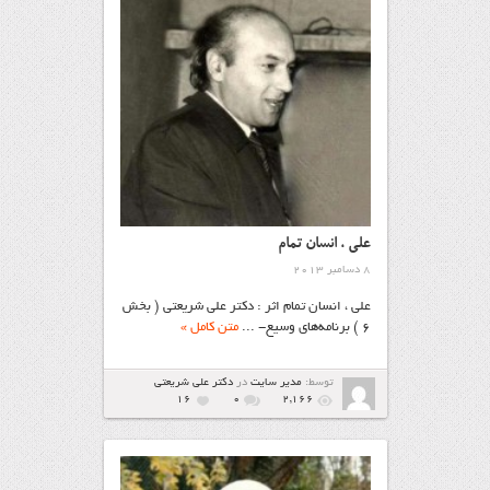
على ، انسان تمام
8 دسامبر 2013
على ، انسان تمام اثر : دکتر علی‌ شریعتی ( بخش
6 ) برنامه‌های وسیع- ...
متن کامل »
توسط:
مدیر سایت
در
دکتر علی شریعتی
16
۰
2,166