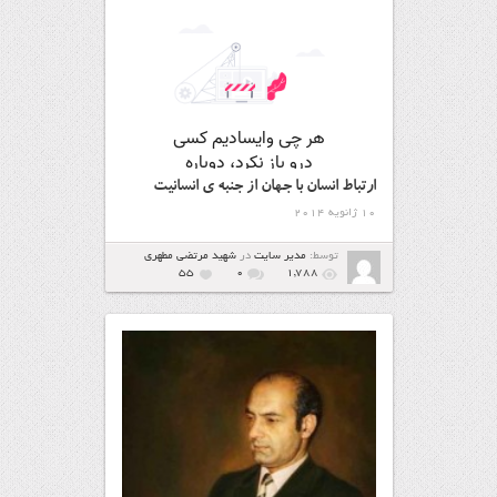
ارتباط انسان با جهان از جنبه ی انسانیت
10 ژانویه 2014
توسط:
مدیر سایت
در
شهيد مرتضي مطهري
55
۰
1,788