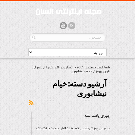
شما اینجا هستید:
خانه
/
انسان در آثار شعرا
/
شعرای
قرن 5و6
/
خیام نیشابوری
آرشیو دسته:
خیام
نیشابوری
چیزی یافت نشد
با عرض پوزش،مطلبی که به دنبالش بودید یافت نشد