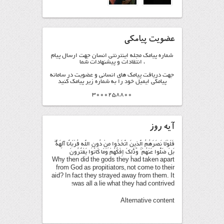
عضویت پیامکی
شماره پیامک مجله اینترنتی انسان جهت ارسال پیام
، انتقادات و پیشنهادات شما
جهت دریافت پیامک های انسانی و عضویت در سامانه
پیامکی ایمیل خود را به شماره زیر پیامک کنید
3000258800
آیه روز
فَلَوْلَا نَصَرَهُمُ الَّذِينَ اتَّخَذُوا مِنْ دُونِ اللَّهِ قُرْبَانًا آلِهَةً ۖ
بَلْ ضَلُّوا عَنْهُمْ ۚ وَذَٰلِكَ إِفْكُهُمْ وَمَا كَانُوا يَفْتَرُونَ
Why then did the gods they had taken apart
from God as propitiators, not come to their
aid? In fact they strayed away from them. It
was all a lie what they had contrived!
Alternative content