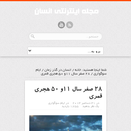
شما اینجا هستید:
خانه
/
انسان در گذر زمان
/
ايام
سوگواري
/
28 صفر سال 11و 50 هجری قمری
28 صفر سال 11و 50 هجری
قمری
در 31 دسامبر 2013
در
ايام سوگواري
یک نظر بدهید
1,755 بازدید