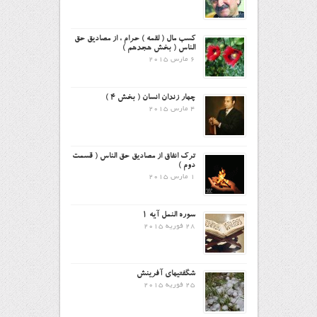
کسب مال ( لقمه ) حرام ، از مصادیق حق
الناس ( بخش هجدهم )
6 مارس 2015
چهار زندان انسان ( بخش ۴ )
4 مارس 2015
ترک انفاق از مصادیق حق الناس ( قسمت
دوم )
1 مارس 2015
سوره النمل آیه ۱
28 فوریه 2015
شگفتیهای آفرینش
25 فوریه 2015