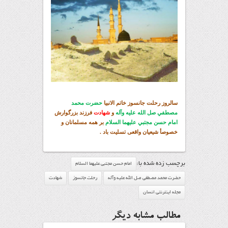
سالروز رحلت جانسوز خاتم الانبيا
حضرت محمد
مصطفي صل الله عليه وآله
و
شهادت
فرزند بزرگوارش
امام حسن مجتبي عليهما السلام
بر همه مسلمانان و
خصوصأ شيعيان واقعی تسليت باد .
برچسب زده شده با:
امام حسن مجتبي عليهما السلام
حضرت محمد مصطفي صل الله عليه وآله
رحلت جانسوز
شهادت
مجله اینترنتی انسان
مطالب مشابه دیگر