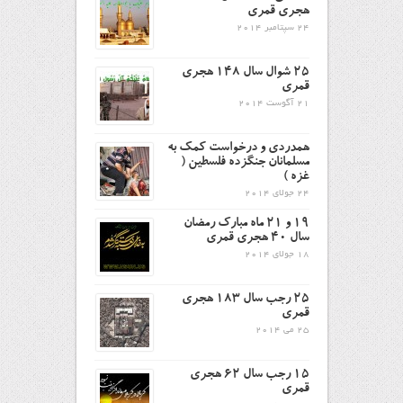
هجری قمری
24 سپتامبر 2014
۲۵ شوال سال ۱۴۸ هجری
قمری
21 آگوست 2014
همدردی و درخواست کمک به
مسلمانان جنگزده فلسطین (
غزه )
24 جولای 2014
19 و 21 ماه مبارک رمضان
سال 40 هجری قمری
18 جولای 2014
25 رجب سال 183 هجری
قمری
25 می 2014
15 رجب سال 62 هجری
قمری