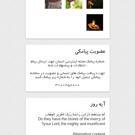
عضویت پیامکی
شماره پیامک مجله اینترنتی انسان جهت ارسال پیام
، انتقادات و پیشنهادات شما
جهت دریافت پیامک های انسانی و عضویت در سامانه
پیامکی ایمیل خود را به شماره زیر پیامک کنید
3000258800
آیه روز
أَمْ عِنْدَهُمْ خَزَائِنُ رَحْمَةِ رَبِّكَ الْعَزِيزِ الْوَهَّابِ
Do they have the stores of the mercy of
your Lord, the mighty and munificent?
Alternative content