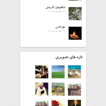
شگفتیهای آفرینش
25 فوریه 2015
حق الناس
23 فوریه 2015
تازه های تصویری