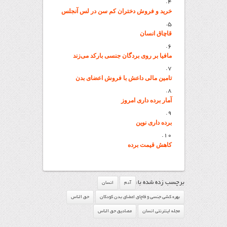
خرید و فروش دختران کم سن در لس آنجلس
قاچاق انسان
مافیا بر روی بردگان جنسی بارکد می‌زند
تامین مالی داعش با فروش اعضای بدن
آمار برده داری امروز
برده داری نوین
کاهش قیمت برده
برچسب زده شده با:
آدم
انسان
بهره کشی جنسی و قاچاق اعضای بدن کودکان
حق الناس
مجله اینترنتی انسان
مصادیق حق الناس