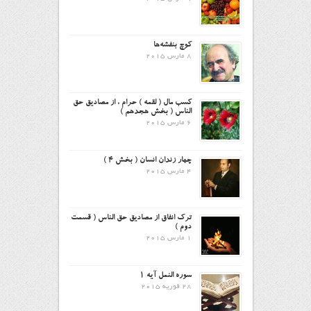
کوچ بنفشه‌ها
8 مارس 2015
کسب مال ( لقمه ) حرام ، از مصادیق حق
الناس ( بخش هجدهم )
6 مارس 2015
چهار زندان انسان ( بخش ۴ )
4 مارس 2015
ترک انفاق از مصادیق حق الناس ( قسمت
دوم )
1 مارس 2015
سوره النمل آیه ۱
28 فوریه 2015