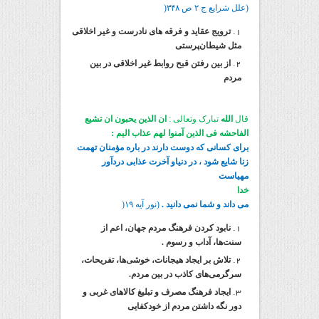
(علل شرایع ج ۲ ص ۳۴۸(
ترویج عقاید و فرقه های نادرست و غیر اخلاقی
مثل شیطان‌پرستی
از بین رفتن قبح روابط غیر اخلاقی در بین
مردم
قال
الله
تبارک وتعالی :
ان الذین یحبون ان تشیع
الفاحشه فی الذین آمنوا لهم عذاب الیم :
برای کسانی که دوست دارند در باره مؤمنان تهمت
زنا شایع شود ، در دنیاو آخرت عذابی دردآور
مهیاست
خدا
می داند و شما نمی دانید .
(نور آیه ۱۹(
نابود کردن فرهنگ مردم جهان، اعم از
سنت‌ها، آداب و رسوم .
تلاش بر ایجاد هیجانات، خوشی‌ها، تفریحات،
سرگرمی‌های کاذب در بین مردم.
ایجاد فرهنگ مصرف و تبلیغ کالاهای غربی و
دور نگه داشتن مردم از خودکفایی