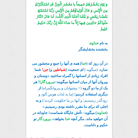
وَ یَوْمَ یَحْشُرُهُمْ جَمِیعاً یا مَعْشَرَ الْجِنِّ قَدِ اسْتَکْثَرْتُمْ
مِنَ الْإِنْسِ وَ قالَ أَوْلِیاؤُهُمْ مِنَ الْإِنْسِ رَبَّنَا اسْتَمْتَعَ
بَعْضُنا بِبَعْضٍ وَ بَلَغْنا أَجَلَنَا الَّذِی أَجَّلْتَ لَنا قالَ النَّارُ
مَثْواکُمْ خالِدِینَ فِیها إِلاَّ ما شاءَ اللَّهُ إِنَّ رَبَّکَ حَکِیمٌ
عَلِیمٌ
به نام
خداوند
بخشنده بخشایشگر
در آن روز که (
خدا
) همه ی آنها را جمع و محشور می
سازد،
(می‏گوید:)
ای جمعیت (
شیاطین
و)
جن!
شما
افراد زیادی از انسانها را گمراه ساختید. دوستان و
پیروان آنها از میان انسانها می‏گویند:«
پروردگارا!
هر
یک از ما دو گروه
(= پیشوایان و پیروان‏گمراه)
از
دیگری استفاده کردیم؛
(ما به لذات هوس آلود و
زودگذر رسیدیم؛ و آنها بر ما حکومت کردند؛)
و به
اجلی که برای ما مقرر داشته بودی رسیدیم.»
(
خداوند
) می‏گوید: «آتش جایگاه شماست؛ جاودانه در
آن خواهید ماند، مگر آنچه
خدا
بخواهد».
پروردگار
تو
حکیم و داناست.