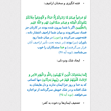
فتنه انگیزی و سخنان اراجیف:
لَوْ خَرَجُواْ فِیکمُ مَّا زَادُوکُمْ إِلَّا خَبَالًا وَ لَأَوْضَعُواْ خِلَالَکُمْ
یَبْغُونَکُمُ الْفِتْنَهَ وَ فِیکم سَمَّاعُونَ لهَُم وَ اللَّهُ عَلِیم
بِالظَّلِمِینَ
اگر با شما بیرون شده بودند در کارتان جز
فساد نمی‌افزودند و میان شما اراجیف انتشار داده ،
فتنه‌جویی می‌کردند و
(چون)
در میان شما زود
باوران
(نیز)
بودند
(در نتیجه تحت تأثیر اراجیف آنان
قرار می‌گرفتند)
و
خدا
ستمکاران را خوب
می‌شناسد.
(توبه آیه ۴۷)
ایجاد شک ودو دلی:
إِنَّمَا یَسْتَئذِنُکَ الَّذِینَ لَا یُؤْمِنُونَ بِاللَّهِ وَ الْیَوْمِ الاَخِرِ وَ
ارْتَابَتْ قُلُوبُهُمْ فَهُمْ فیِ رَیْبِهِمْ یَترَدَّدُونَ
تنها کسانی
که به خدا و روز جزا ایمان ندارند و دل هایشان به
شک افتاده و در شک خویش سرگردانند از تو اجازه
می‌خواهند.
(توبه آیه ۴۵
)
تضعیف ایمان‌ها و دعوت به کفر: