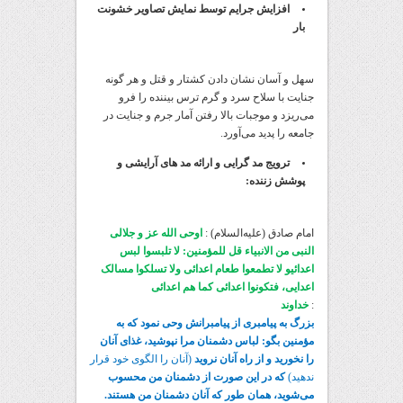
افزایش جرایم توسط نمایش تصاویر خشونت
بار
سهل و آسان نشان دادن کشتار و قتل و هر گونه
جنایت با سلاح سرد و گرم ترس بیننده را فرو
می‌ریزد و موجبات بالا رفتن آمار جرم و جنایت در
جامعه را پدید می‌آورد.
ترویج مد گرایی و ارائه مد های آرایشی و
پوشش زننده:
امام صادق (علیه‌السلام) :
اوحی الله عز و جلالی
النبی من الانبیاء قل للمؤمنین: لا تلبسوا لبس
اعدائیو لا تطمعوا طعام اعدائی ولا تسلکوا مسالک
اعدایی، فتکونوا اعدائی کما هم اعدائی
:
خداوند
بزرگ به پیامبری از پیامبرانش وحی نمود که به
مؤمنین بگو: لباس دشمنان مرا نپوشید، غذای آنان
را نخورید و از راه آنان نروید
(آنان را الگوی خود قرار
ندهید)
که در این صورت از دشمنان من محسوب
می‌شوید، همان طور که آنان دشمنان من هستند.