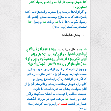
کنا نخوض ونلعب قل اباالله و ایاته و رسوله کنتم
تستهزؤن :
و اگر از آن‌ها بپرسند چرا سخریه و استهزاء می کنید
پاسخ دهند که ما به مزاح ومطایبه سخن راندیم . ای
رسول بگو به آن‌ها آیا با
خدا
وآیات
خدا
ورسول
خدا
تمسخر می‌کنید.
(توبه آیه ۶۵)
پخش شایعات:
خداوند
متعال می‌فرمایید:
وَ إِذَا جَاءَهُمْ أَمْرٌ مِّنَ الْأَمْنِ
أَوِ الْخَوْفِ أَذَاعُواْ بِه وَ لَوْ رَدُّوهُ إِلیَ الرَّسُولِ وَ إِلیَ
أُوْلیِ الْأَمْرِ مِنهُْمْ لَعَلِمَهُ الَّذِینَ یَسْتَنبِطُونَهُ مِنهْم وَ لَوْ لَا
فَضْلُ اللَّهِ عَلَیْکُمْ وَ رَحْمَتُهُ لاَتَّبَعْتُمُ الشَّیْطَنَ إِلَّا قَلِیلًا
و چون از ناحیه کفار خبری از امن و یا خوف به این
سست ایمان‌ها برسد آن را منتشر سازند، در حالی
که اگر قبل از انتشار، آن را به اطلاع رسول و
کارداران خویش رسانده، درستی و نادرستی آن را از
آنان بخواهند، ایشان که قدرت استنباط دارند،
حقیقت مطلب را فهمیده، به ایشان می‌گویند و اگر
فضل و رحمت
خدا
بر شما نبود جز مواردی انگشت
شمار هر لحظه
شیطان
را پیروی می‌کردید.
(نساء
آیه ۸۳)