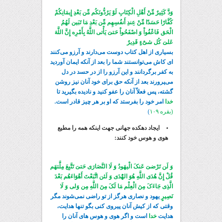
وَدَّ کَثِیرٌ مِّنْ أَهْلِ الْکِتَابِ لَوْ یَرُدُّونَکُم مِّن بَعْدِ إِیمَانِکُمْ
کُفَّارًا حَسَدًا مِّنْ عِندِ أَنفُسِهِم مِّن بَعْدِ مَا تَبَین لَهُمُ
الْحَق فَاعْفُواْ وَ اصْفَحُواْ حَتیَ یَأْتی اللَّهُ بِأَمْرِه إِنَّ اللَّهَ
عَلیَ کُل شیَ‌ْءٍ قَدِیرٌ
بسیاری از اهل کتاب دوست می‌دارند و آرزو می‌کنند
ای کاش می‌توانستند شما را بعد از آنکه ایمان آوردید
به کفر برگردانند و این آرزو را از در حسد در دل
می‌پرورند بعد از آنکه حق برای خود آنان نیز روشن
گشته، پس فعلاً آنان را عفو کنید و نادیده بگیرید تا
خدا
امر خود را بفرستد که او بر هر چیز قادر است.
(بقره ۱۰۹
)
ایجاد دهکده جهانی جهت اینکه همه را مطیع
هوی و هوس خود کنند:
وَ لَن تَرْضیَ عَنکَ الْیهَودُ وَ لَا النَّصَارَی حَتیَ تَتَّبِعَ مِلَّتهَم
قُلْ إِنَّ هُدَی اللَّهِ هُوَ الهُْدَی وَ لَئن اتَّبَعْتَ أَهْوَاءَهُم بَعْدَ
الَّذِی جَاءَکَ مِنَ الْعِلْم مَا لَکَ مِنَ اللَّهِ مِن وَلی وَ لَا
نَصِیرٍ
یهود و نصاری هرگز از تو راضی نمی‌شوند مگر
وقتی که از کیش آنان پیروی کنی بگو تنها هدایت،
هدایت
خدا
است و اگر هوی و هوس های آنان را