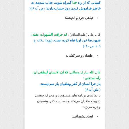
کسانی که از راه
خدا
گمراه شوند، عذاب شدیدی به
خاطر فراموش کردن روز حساب دارند!
(ص آیه ۲۶(
تباهی خرد و اندیشه:
قال علی (علیه‌السلام) :
قد خرقت الشهوات عقله :
شهوت‌ها خرد اورا تباه کرده است.
(نهج البلاغه خ
۱۰۹ ص ۱۶۰(
طغیان و سرکشی:
قال
الله
تبارک وتعالی:
کلا ان الانسان لیطغی ان
رآه استغنی :
باز چرا انسان از کفر وطغیان باز نمی‌ایستد.
(علق آیه ۶(
با تماشای برنامه های مستهجن و محرک جنسی
شهوت طغیان می‌کند و دست به کفر وعصیان
وجرم می‌زند.
ایجاد پشیمانی: