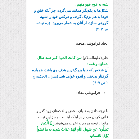
شبه به قوم فهو منهم :
شکل‌ها به یکدیگر همانند نمی‌گردد، جز آنکه خلق و
خوها به هم نزدیک گردد، و هرکس خود را شبیه
گروهی سازد، از آنان به شمار می‌رود
. (ره توشه
ص ۳۰۳(
ایجاد فراموشی هدف:
علی(علیه‌السلام) :
من کانت الدنیا اکبر همه طال
شقاؤه و غمه :
آن شخص که دنیا بزرگ‌ترین هدف وی باشد، همواره
گرفتار بدبختی و اندوه خواهد شد.
(میزان الحکمه ج
۲ ص ۹۰۹(
فراموشی معاد:
با توجه دادن به دنیای محض و لذت‌های زود گذر و
فانی کردن مردم در اینکه اینست و جز این نیست
مانع از توجه مردم به آخرت می‌شوند
. إِنَّ الَّذِینَ
یَضِلُّونَ عَن سَبِیلِ اللَّهِ لَهُمْ عَذَابٌ شَدِید به ما نَسُواْ
یَوْمَ الحْسَابِ