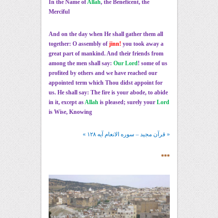
In the Name of
Allah
, the Beneficent, the
Merciful
And on the day when He shall gather them all
together: O assembly of
jinn!
you took away a
great part of mankind. And their friends from
among the men shall say:
Our Lord
! some of us
profited by others and we have reached our
appointed term which Thou didst appoint for
us. He shall say: The fire is your abode, to abide
in it, except as
Allah
is pleased; surely your
Lord
is Wise, Knowing
« قرآن مجید – سوره الانعام آیه ۱۲۸ »
***