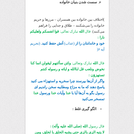
سست شدن بنیان خانواده
)اختلاف بین خانواده بین همسران – مرزها و حریم
خانواده را می‌شکنند – طلاق و جدایی را فراهم
می‌کنند).
قال
الله
تبارک تعالی:
قوا انفسکم واهلیکم
نارا :
خود و خاندانتان را از
(عذاب)
آتش حفظ کنید.
(تحریم
آیه ۶(
قال
الله
تبارک وتعالی:
ولئن سألتهم لیقولن انما کنا
نخوض ونلعب قل اباالله و ایاته و رسوله کنتم
تستهزؤن :
واگر از آن‌ها بپرسند چرا سخریه و استهزاء می کنید
پاسخ دهند که ما به مزاح ومطایبه سخن راندیم ای
رسول بگو به آن‌ها آیا با
خدا
وآیات
خدا
ورسول
خدا
تمسخر می‌کنید
الگو گیری غلط :
قال رسول
الله (صلی الله علیه وآله) :
لا یتبه الزی بالزی حتی یشبه الخلق با لخلق، ومن