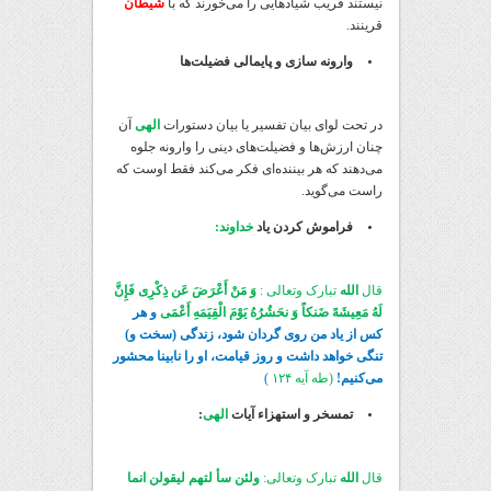
نیستند فریب شیادهایی را می‌خورند که با
شیطان
قرینند.
وارونه سازی و پایمالی فضیلت‌ها
در تحت لوای بیان تفسیر یا بیان دستورات
الهی
آن
چنان ارزش‌ها و فضیلت‌های دینی را وارونه جلوه
می‌دهند که هر بیننده‌ای فکر می‌کند فقط اوست که
راست می‌گوید.
فراموش کردن یاد
خداوند:
قال
الله
تبارک وتعالی :
وَ مَنْ أَعْرَضَ عَن ذِکْرِی فَإِنَّ
لَهُ مَعِیشَهً ضَنکاً وَ نحَشُرُهُ یَوْمَ الْقِیَمَهِ أَعْمَی
و هر
کس از یاد من روی گردان شود، زندگی (سخت و)
تنگی خواهد داشت و روز قیامت، او را نابینا محشور
می‌کنیم!
(طه آیه ۱۲۴
)
تمسخر و استهزاء آیات
الهی
:
قال
الله
تبارک وتعالی:
ولئن سأ لتهم لیقولن انما