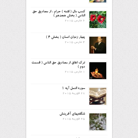
کسب مال ( لقمه ) حرام ، از مصادیق حق
الناس ( بخش هجدهم )
6 مارس 2015
چهار زندان انسان ( بخش ۴ )
4 مارس 2015
ترک انفاق از مصادیق حق الناس ( قسمت
دوم )
1 مارس 2015
سوره النمل آیه ۱
28 فوریه 2015
شگفتیهای آفرینش
25 فوریه 2015