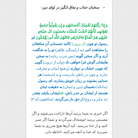
سخنان جذاب و نفاق انگیز در لوای دین:
وَ إِذَا رَأَیْتَهُمْ تُعْجِبُکَ أَجْسَامُهُم وَ إِن یَقُولُواْ تَسْمَعْ
لِقَوْلهِم کَأَنهَّمْ خُشُبٌ مُّسَنَّدَه یحَسَبُونَ کل صَیْحَهٍ
عَلَیهْم هُمُ الْعَدُوُّ فَاحْذَرْهُم قَاتَلَهُمُ اللَّه أَنیَ یُؤْفَکُونَ
ای
رسول تو چون
(از برون)
کالبد جسمانی آن منافقان
را مشاهده کنی
(به آراستگی ظاهر)
تو را به شگفت
آرند و اگر سخن گویند
(بس چرب زبانند)
به سخن
هایشان گوش فرا خواهی داد
(ولی از درون)
گویی
که چوبی خشک بر دیوارند
(و هیچ ایمان و معرفت
ندارند و چون در باطن نادرست و بد اندیشند)
هر
صدایی بشنوند بر زبان خویش پندارند. ای رسول
(بدانکه)
دشمنان
(دین و ایمان)
به حقیقت اینان
هستند از ایشان بر حذر باش،
خدا
یشان بکشد چقدر
(به مکر و دروغ)
از حق باز می‌گردند.
(منافقون آیه ۴)
اگر خیری به شما برسد آن‌ها ناراحت می‌شوند و اگر
مصیبتی برسد خوشحال می‌گردند و شما اگر صبر
کنید و از خدا بترسید، کید آن‌ها هیچ ضرری به شما
نمی‌زند که خدا به آنچه می‌کنید، احاطه دارد .