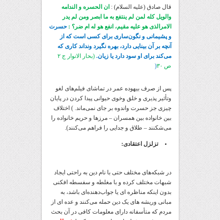
قال صادق (علیه السلام) :
ان الحسره و الندامه
والویل کله لمن لم ینتفع به ما ابصر ومن لم یدر
الامرالذی هو علیه مقیم، انفع هو له ام ضر؟ :
حسرت
و پشیمانی و نگون‌ساری برای کسی است که از
آنچه بر آن بینایی دارد، بهره نگیرد ونداند کاری که
می‌کند برای او سود دارد یا زیان.
(بحار الانوار ج ۲
ص ۳۰
(
پس از صرف بیهوده عمر در تماشای فیلم‌های لغو
وتأثیر پذیری و خلق وخوی حیوانی پیدا کردن در پایان
چیزی جز حسرت واندوه بر جای نمی‌ماند. ) اختلاف
بین خانواده بین همسران – مرزها و حریم خانواده را
می‌شکنند – طلاق و جدایی را فراهم می‌کنند).
تزلزل اعتقادی:
در شبکه‌های مختلف حتی با نام دین به راحتی ایجاد
شبهات مختلف کرده و با مغلطه و سفسطه افکنی
بدون اینکه مناظره ای یا جواب‌دهنده‌ای باشد، به
مبانی وریشه های یک دین حمله می‌کنند و عده ای از
مردم که متأسفانه دارای معلومات کافی در آن بحث