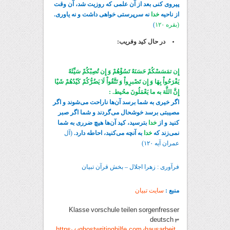
پیروی کنی بعد از آن علمی که روزیت شد، آن وقت
از ناحیه
خدا
نه سرپرستی خواهی داشت و نه یاوری.
(بقره ۱۲۰
)
در حال کید وفریب:
إِن تمَسَسْکُمْ حَسَنَهٌ تَسُؤْهُمْ وَ إِن تُصِبْکُمْ سَیِّئَهٌ
یَفْرَحُواْ بِهَا وَ إِن تَصْبرِواْ وَ تَتَّقُواْ لَا یَضُرُّکُمْ کَیْدُهُمْ شَیْا
إِنَّ اللَّهَ به ما یَعْمَلُونَ محُیط. :
اگر خیری به شما برسد آن‌ها ناراحت می‌شوند و اگر
مصیبتی برسد خوشحال می‌گردند و شما اگر صبر
کنید و از
خدا
بترسید، کید آن‌ها هیچ ضرری به شما
نمی‌زند که
خدا
به آنچه می‌کنید، احاطه دارد.
(آل
عمران آیه ۱۲۰)
فرآوری : زهرا اجلال – بخش قرآن تبیان
منبع :
سایت تبیان
Klasse vorschule teilen sorgenfresser
deutsch 3