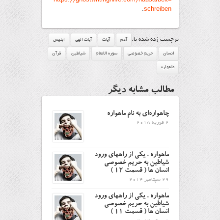
https://ghostwritinghilfe.com/hausarbeit-
.
schreiben
برچسب زده شده با:
آدم
آیات
آیات الهی
ابلیس
انسان
حریم خصوصی
سوره الانعام
شیاطین
قرآن
ماهواره
مطالب مشابه دیگر
چاهواره‌ای به نام ماهواره
2 فوریه 2015
ماهواره ، یکی از راههای ورود
شیاطین به حریم خصوصی
انسان ها ( قسمت ۱۲ )
29 سپتامبر 2014
ماهواره ، یکی از راههای ورود
شیاطین به حریم خصوصی
انسان ها ( قسمت 11 )