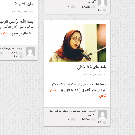
آهاري
امان باشیم ؟
۰
1,855
16
28 نوامبر 2013
بسم اللَّهِ الرَّحْمنِ الرَّحِيمِ إِ
مِنْکُمْ يَوْمَ الْتَقَى الْجَمْعانِ إِ
الشَّيْطانُ بِبَعْضِ ...
متن ک
توسط:
مدیر سایت
1,888
17
نامه هاي خط خطی
20 نوامبر 2013
نامه هاي خط خطی نویسنده : خانم دکتر
عرفان نظر آهاری ( هفته چهل و ...
متن
کامل »
توسط:
مدیر سایت
در
دكتر عرفان نظر
آهاري
۰
1,858
18