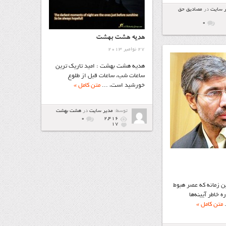
ر سایت
در
مصاديق حق
۰
هدیه هشت بهشت
27 نوامبر 2013
هدیه هشت بهشت : امید تاریک ترین
ساعات شب، ساعات قبل از طلوع
خورشید است، ...
متن کامل »
توسط:
مدیر سایت
در
هشت بهشت
۰
2,416
17
 زمانه‌ كه‌ عصر هبوط‌
‌ خاطر آيينه‌ها
.
متن کامل »