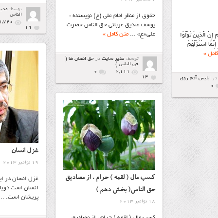
توسط:
مدی
الناس
حقوق از منظر امام علي (ع) نويسنده :
1,720
يوسف صديق عرباني حق الناس حضرت
19
علي«ع» ...
متن کامل »
نَّ الَّذِينَ تَوَلَّوْا
نَّمَا اسْتَزَلَّهُمُ
امل »
توسط:
مدیر سایت
در
حق انسان ها (
حق الناس )
۰
2,111
14
در
ابليس آدم روي
۰
غزل انسان
19 نوامبر 2013
کسب مال ( لقمه ) حرام ، از مصادیق
غزل انسان در اين‌
انسان‌ است‌ دوباره
حق الناس( بخش دهم )
پريشان‌ است‌. ..
18 نوامبر 2013
کسب مال ( لقمه ) حرام ، از مصادیق