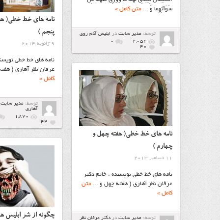
سَوْآتِهِما وَ ...
متن کامل »
نامه هاي خط خطی( هف
پنجم )
توسط:
مدیر سایت
در
ابليس آدم روي
۰
2,054
9 ژانویه 2014
40
نامه هاي خط خطی نویسند
عرفان نظر آهاری ( هفته
کامل »
توسط:
مدیر سایت
آهاري
1,870
44
نامه هاي خط خطی( هفته چهل و
چهارم )
11 دسامبر 2013
نامه هاي خط خطی نویسنده : خانم دکتر
عرفان نظر آهاری ( هفته چهل و ...
متن
کامل »
چگونه از شر ابلیس ه
توسط:
مدیر سایت
در
دكتر عرفان نظر