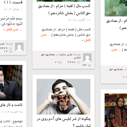
قسمت 11 )
کسب مال ( لقمه ) حرام ، از مصادیق
1 جولای 2014
حق الناس ( بخش شانزدهم )
بسم اللَّهِ الرَّحْمنِ ال
18 آگوست 2014
م ، از مصادیق
آمَنُوا ادْخُلُوا فِي السّ
هم )
کسب مال ( لقمه ) حرام ، از مصادیق
...
متن کامل »
حق الناس ( بخش شانزدهم ) ...
متن
کامل »
، از مصادیق
توسط:
مدی
2,389
 ) ...
متن
17
توسط:
مدیر سایت
در
مصاديق حق
الناس
۰
2,288
23
در
مصاديق حق
۰
تاخت و تاز های
25 فوریه 2014
چگونه از شر ابلیس های آدم روی در
موضوع : تاخت و 
امان باشیم ؟
انسان سخنران : 