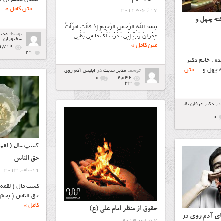
...
متن کامل »
17 ژانویه 2014
ته چهل و
بسم اللَّهِ الرَّحْمنِ الرَّحِيمِ إِذْ قالَتِ امْرَأَتُ
توسط:
مدی
عِمْرانَ رَبِّ إِنِّي نَذَرْتُ لَکَ ما فِي بَطْنِي ...
سخنوران
متن کامل »
1,719
29
ه : خانم دکتر
 چهل و ...
متن
توسط:
مدیر سایت
در
ابليس آدم روي
۰
2,046
43
در
دكتر عرفان نظر
۰
کسب مال ( لقمه 
حق الناس
9 دسامبر 2013
کسب مال ( لقمه )
حق الناس ( بخش 
کامل »
حقوق از منظر امام علي (ع)
ای آدم روی در
7 دسامبر 2013