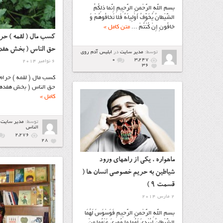
بسم اللَّهِ الرَّحْمنِ الرَّحِیمِ إِنَّما ذلِکُمُ
الشَّیْطانُ یُخَوِّفُ أَوْلِیاءَهُ فَلا تَخافُوهُمْ وَ
خافُونِ إِنْ کُنْتُمْ ...
متن کامل »
کسب مال ( لقمه ) حرا
حق الناس ( بخش هفد
توسط:
مدیر سایت
در
ابليس آدم روي
۰
3,247
6 نوامبر 2014
36
کسب مال ( لقمه ) حرام 
حق الناس ( بخش هفدهم
کامل »
توسط:
مدیر سایت
الناس
2,276
28
ماهواره ، یکی از راههای ورود
شیاطین به حریم خصوصی انسان ها (
قسمت 9 )
2 مارس 2014
بسم اللَّهِ الرَّحْمنِ الرَّحِيمِ فَوَسْوَسَ لَهُمَا
الشَّيْطانُ لِيُبْدِيَ لَهُما ما وُورِيَ عَنْهُما مِنْ