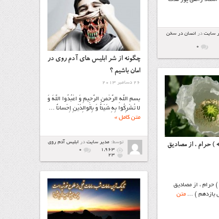
ر سایت
در
انسان در سخن
۰
چگونه از شر ابلیس های آدم روی در
امان باشیم ؟
26 دسامبر 2013
بسم اللَّهِ الرَّحْمنِ الرَّحِيمِ وَ اعْبُدُوا اللَّهَ وَ
لا تُشْرِکُوا بِهِ شَيْئاً وَ بِالْوالِدَيْنِ إِحْساناً ...
متن کامل »
توسط:
مدیر سایت
در
ابليس آدم روي
) حرام ، از مصادیق
۰
1,963
23
 حرام ، از مصادیق
یازدهم ) ...
متن