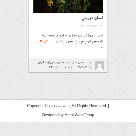
انسان دوزخی
12 فوریه 2015
انسان دوزخی سوره زمر – آیه ۸ بِسْمِ اللَّهِ
الرَّحْمنِ الرَّحِیمِ وَ إِذا مَسَّ الْإِنْسانَ ...
متن کامل
»
توسط:
مدیر سایت
در
انسان به روایت قرآن
24
۰
3,302
Copyright © 2013-2023, All Rights Reserved. |
Designed by
Hami Web Group