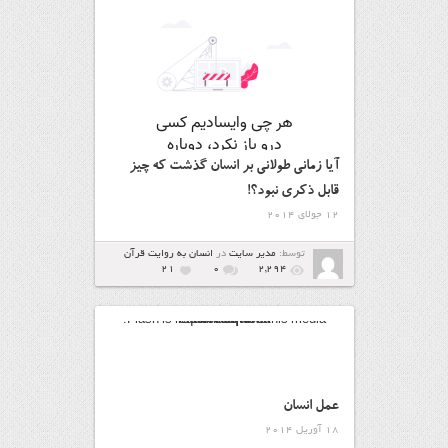
آیا زمانی طولانی بر انسان گذشت که چیز
قابل ذکری نبود؟!
12 جولای 2014
توسط:
مدیر سایت
در
انسان به روایت قرآن
21
۰
2,294
Flash is required to view this media.
Flash Required
Download Here
.
عمل انسان
18 آوریل 2014