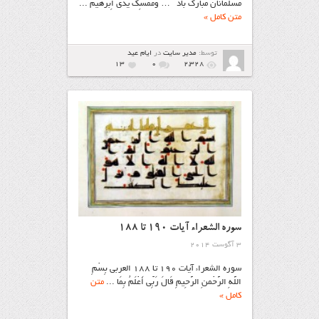
مسلمانان مبارک باد … وَمُمْسِکَ یَدَىْ اِبْرهیمَ ...
متن کامل »
توسط:
مدیر سایت
در
ايام عيد
13
۰
2,328
سوره الشعراء آیات 190 تا 188
3 آگوست 2014
سوره الشعراء آیات 190 تا 188 العربي بِسْمِ
اللَّهِ الرَّحْمنِ الرَّحِيمِ قَالَ رَ‌بِّي أَعْلَمُ بِمَا ...
متن
کامل »