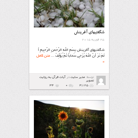
شگفتیهای آفرینش
25 فوریه 2015
شگفتیهای آفرینش بِسْمِ اللَّهِ الرَّحْمنِ الرَّحِیمِ أَ
لَمْ تَرَ أَنَّ اللَّهَ یُزْجِی سَحاباً ثُمَّ یُؤَلِّفُ ...
متن کامل
»
توسط:
مدیر سایت
در
آیات قرآن به روایت
تصویر
34
۰
3,125