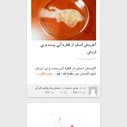
آفرینش انسان از قطره آبي پست و بي
ارزش
3 مارس 2014
آفرینش انسان از قطره آبي پست و بي ارزش
خَلَقَ الْإِنْسانَ مِنْ نُطْفَةٍ فَإِذا هُوَ ...
متن کامل »
توسط:
مدیر سایت
در
انسان به روایت قرآن
32
۰
3,201