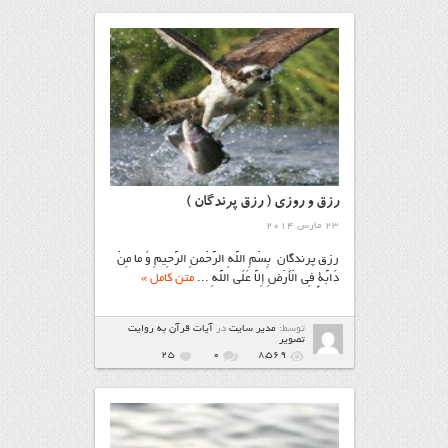
رزق و روزی ( رزق پرندگان )
23 مارس 2014
رزق پرندگان بِسْمِ اللَّهِ الرَّحْمنِ الرَّحِيمِ وَ ما مِنْ
دَابَّةٍ فِي الْأَرْضِ إِلاَّ عَلَى اللَّهِ ...
متن کامل »
توسط:
مدیر سایت
در
آیات قرآن به روایت
تصویر
25
۰
8,569