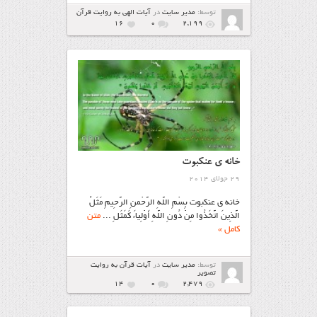
توسط:
مدیر سایت
در
آیات الهی به روایت قرآن
16
۰
2,199
خانه ي عنکبوت
29 جولای 2014
خانه ي عنکبوت بِسْمِ اللَّهِ الرَّحْمنِ الرَّحِيمِ مَثَلُ
الَّذِينَ اتَّخَذُوا مِنْ دُونِ اللَّهِ أَوْلِياءَ کَمَثَلِ ...
متن
کامل »
توسط:
مدیر سایت
در
آیات قرآن به روایت
تصویر
14
۰
2,479