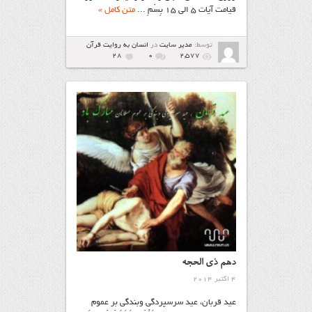
قیامت آیات ۵ الی ۱۵ بِسْمِ ...
متن کامل »
توسط:
مدیر سایت
در
انسان به روایت قرآن
28
۰
2,577
دهم ذی الحجه
4 اکتبر 2014
عید قربان، عید سرسپردگی وبندگی بر عموم