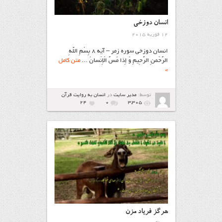
انسان دوزخی
12 فوریه 2015
انسان دوزخی سوره زمر – آیه ۸ بِسْمِ اللَّهِ
الرَّحْمنِ الرَّحِیمِ وَ إِذا مَسَّ الْإِنْسانَ ...
متن کامل
»
توسط:
مدیر سایت
در
انسان به روایت قرآن
24
۰
3,305
هرگز فریاد مزن