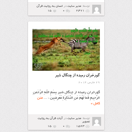
توسط:
مدیر سایت
در
انسان به روایت قرآن
15
۰
2,471
گورخران رميده‏ از چنگال شیر
29 مارس 2014
گورخران رميده‏ از چنگال شیر بِسْمِ اللَّهِ الرَّحْمنِ
الرَّحِيمِ فَما لَهُمْ عَنِ التَّذْکِرَةِ مُعْرِضِينَ * ...
متن
کامل »
توسط:
مدیر سایت
در
آیات قرآن به روایت
تصویر
15
۰
1,563