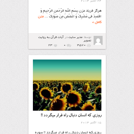
24 اکتبر 2014
هرگز فریاد مزن بِسْمِ اللَّهِ الرَّحْمنِ الرَّحِیمِ وَ
اقْصِدْ فی مَشْیِکَ وَ اغْضُضْ مِنْ صَوْتِکَ ...
متن
کامل »
توسط:
مدیر سایت
در
آیات قرآن به روایت
تصویر
23
۰
3,570
روزی که انسان دنبال راه فرار میگردد !!
15 اکتبر 2014
روزی که انسان دنبال راه فرار میگردد !! سوره