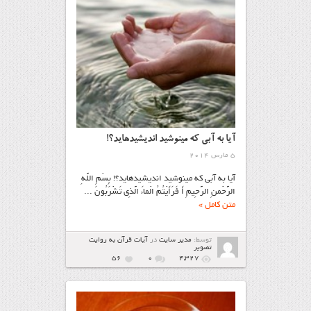
آيا به آبي که مي‏نوشيد انديشيده‏ايد؟!
5 مارس 2014
آيا به آبي که مي‏نوشيد انديشيده‏ايد؟! بِسْمِ اللَّهِ
الرَّحْمنِ الرَّحِيمِ أَ فَرَأَيْتُمُ الْماءَ الَّذِي تَشْرَبُونَ ...
متن کامل »
توسط:
مدیر سایت
در
آیات قرآن به روایت
تصویر
56
۰
4,327