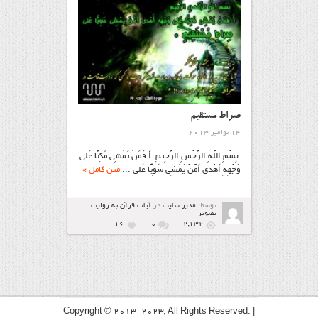
صراط مستقیم
14 نوامبر 2013
بِسْمِ اللَّهِ الرَّحْمنِ الرَّحِیمِ أَ فَمَنْ یَمْشِی مُکِبًّا عَلى
وَجْهِهِ أَهْدى أَمَّنْ یَمْشِی سَوِیًّا عَلى ...
متن کامل »
توسط:
مدیر سایت
در
آیات قرآن به روایت
تصویر
16
۰
2,132
Copyright © 2013-2023, All Rights Reserved. |