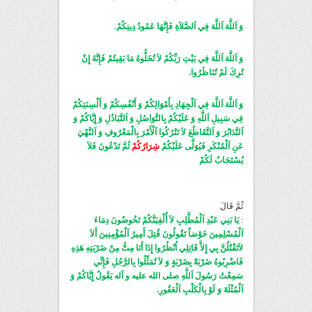
وَ اَللَّهَ اَللَّهَ فِي اَلصَّلاَةِ فَإِنَّهَا عَمُودُ دِينِكُمْ.
وَ اَللَّهَ اَللَّهَ فِي بَيْتِ رَبِّكُمْ لاَ تُخَلُّوهُ مَا بَقِيتُمْ فَإِنَّهُ إِنْ
تُرِكَ لَمْ تُنَاظَرُوا.
وَ اَللَّهَ اَللَّهَ فِي اَلْجِهَادِ بِأَمْوَالِكُمْ وَ أَنْفُسِكُمْ وَ أَلْسِنَتِكُمْ
فِي سَبِيلِ اَللَّهِ وَ عَلَيْكُمْ بِالتَّوَاصُلِ وَ اَلتَّبَاذُلِ وَ إِيَّاكُمْ وَ
اَلتَّدَابُرَ وَ اَلتَّقَاطُعَ لاَ تَتْرُكُوا اَلْأَمْرَ بِالْمَعْرُوفِ وَ اَلنَّهْيَ
عَنِ اَلْمُنْكَرِ فَيُوَلَّى عَلَيْكُمْ
شِرَارُكُمْ
ثُمَّ تَدْعُونَ فَلاَ
يُسْتَجَابُ لَكُمْ
ثُمَّ قَالَ
:
يَا بَنِي عَبْدِ اَلْمُطَّلِبِ لاَ أُلْفِيَنَّكُمْ تَخُوضُونَ دِمَاءَ
اَلْمُسْلِمِينَ خَوْضاً تَقُولُونَ قُتِلَ أَمِيرُ اَلْمُؤْمِنِينَ أَلاَ
لاَتَقْتُلُنَّ بِي إِلاَّ قَاتِلِي اُنْظُرُوا إِذَا أَنَا مِتُّ مِنْ ضَرْبَتِهِ هَذِهِ
فَاضْرِبُوهُ ضَرْبَةً بِضَرْبَةٍ وَ لاَ تُمَثِّلُوا بِالرَّجُلِ فَإِنِّي
سَمِعْتُ رَسُولَ اَللَّهِ صلی الله عليه و آله يَقُولُ إِيَّاكُمْ وَ
اَلْمُثْلَةَ وَ لَوْ بِالْكَلْبِ اَلْعَقُورِ.