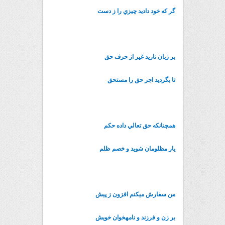
گر که خود داديد چيزي را ز دست
بر زبان ناريد غير از حرف حق
تا بگرديد اجر حق را مستحق
همچنانکه حق تعالي داده حکم
يار مظلومان شويد و خصم ظلم
من سفارش مي‏کنم افزون ز پيش
بر زن و فرزند و نامه‏خوان خويش