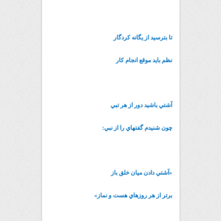
تا بترسيد از يگانه کردگار
نظم بايد موقع انجام کار
آشتي باشيد دور از هر تبي
چون شنيدم گفته‏اي را از نبي:
«آشتي دادن ميان خلق باز
برتر از هر روزه‏اي هست و نماز»