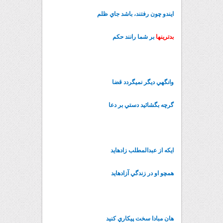
ايندو چون رفتند، باشد جاي ظلم
بدترينها
بر شما رانند حکم
وانگهي ديگر نمي‏گردد قضا
گرچه بگشائيد دستي بر دعا
ايکه از عبدالمطلب زاده‏ايد
همچو او در زندگي آزاده‏ايد
هان مبادا سخت پيکاري کنيد