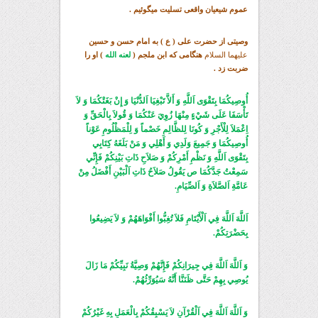
عموم شیعیان واقعی
تسلیت میگوئیم .
وصيتى از حضرت علی ( ع ) به امام حسن و حسين
عليهما السلام
هنگامى كه ابن ملجم (
لعنه الله
) او را
ضربت زد .
أُوصِيكُمَا بِتَقْوَى اَللَّهِ وَ أَلاَّ تَبْغِيَا اَلدُّنْيَا وَ إِنْ بَغَتْكُمَا وَ لاَ
تَأْسَفَا عَلَى شَيْ‏ءٍ مِنْهَا زُوِيَ عَنْكُمَا وَ قُولاَ بِالْحَقِّ وَ
اِعْمَلاَ لِلْأَجْرِ وَ كُونَا لِلظَّالِمِ خَصْماً وَ لِلْمَظْلُومِ عَوْناً
أُوصِيكُمَا وَ جَمِيعَ وَلَدِي وَ أَهْلِي وَ مَنْ بَلَغَهُ كِتَابِي
بِتَقْوَى اَللَّهِ وَ نَظْمِ أَمْرِكُمْ وَ صَلاَحِ ذَاتِ بَيْنِكُمْ فَإِنِّي
سَمِعْتُ جَدَّكُمَا ص يَقُولُ صَلاَحُ ذَاتِ اَلْبَيْنِ أَفْضَلُ مِنْ
عَامَّةِ اَلصَّلاَةِ وَ اَلصِّيَامِ.
اَللَّهَ اَللَّهَ فِي اَلْأَيْتَامِ فَلاَ تُغِبُّوا أَفْوَاهَهُمْ وَ لاَ يَضِيعُوا
بِحَضْرَتِكُمْ.
وَ اَللَّهَ اَللَّهَ فِي جِيرَانِكُمْ فَإِنَّهُمْ وَصِيَّةُ نَبِيِّكُمْ مَا زَالَ
يُوصِي بِهِمْ حَتَّى ظَنَنَّا أَنَّهُ سَيُوَرِّثُهُمْ.
وَ اَللَّهَ اَللَّهَ فِي اَلْقُرْآنِ لاَ يَسْبِقُكُمْ بِالْعَمَلِ بِهِ غَيْرُكُمْ