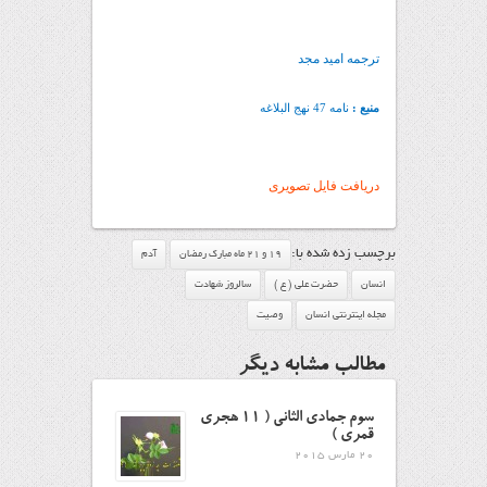
ترجمه امید مجد
منبع :
نامه 47 نهج البلاغه
دریافت فایل تصویری
برچسب زده شده با:
19 و 21 ماه مبارک رمضان
آدم
انسان
حضرت علی ( ع )
سالروز شهادت
مجله اینترنتی انسان
وصيت
مطالب مشابه دیگر
سوم جمادی الثانی ( ۱۱ هجری
قمری )
20 مارس 2015