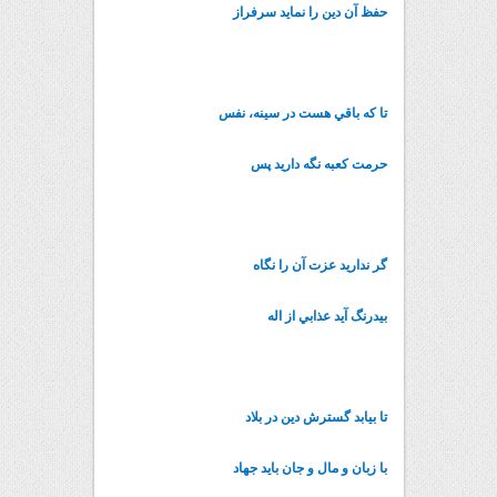
حفظ آن دين را نمايد سرفراز
تا که باقي هست در سينه، نفس
حرمت کعبه نگه داريد پس
گر نداريد عزت آن را نگاه
بيدرنگ آيد عذابي از اله
تا بيابد گسترش دين در بلاد
با زبان و مال و جان بايد جهاد