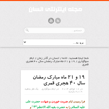
شما اینجا هستید:
خانه
/
انسان در گذر زمان
/
ايام
سوگواري
/
19 و 21 ماه مبارک رمضان سال 40 هجری
قمری
19 و 21 ماه مبارک رمضان
سال 40 هجری قمری
در 18 جولای 2014
در
ايام سوگواري
یک نظر بدهید
2,019 بازدید
ضربت خوردن
و
حضرت علی
فرا رسیدن ایام
شهادت
(عج )
علیه السلام
حضرت بقیه الله الاعظم
را به
و