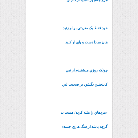
مرغ جانم پر کشيد از دام تن
خود فقط يک ضربتي بر او زنيد
هان مبادا دست و پاي او کنيد
چونکه روزي مي‏شنيدم از نبي
کاينچنين بگشود بر صحبت لبي
«مرده‏اي را مثله کردن هست بد
گرچه باشد از سگ هاري جسد»