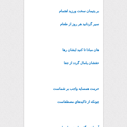
بر يتيمان سخت ورزيد اهتمام
سير گردانيد هر روز از طعام
هان مبادا تا کنيد ايشان رها
حقشان پامال گردد از جفا
حرمت همسايه واجب بر شماست
چونکه از تاکيدهاي مصطفاست