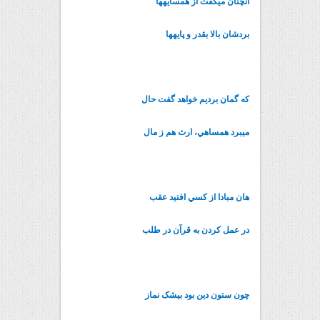
آنچنان مي‏گفت از همسايه‏ها
بردشان بالا بقدر و پايه‏ها
که گمان برديم خواهد گفت حال
مي‏برد همساهي، ارث هم ز مال
هان مبادا از کسي افتيد عقب
در عمل کردن به قرآن در طلب
چون ستون دين بود بي‏شک نماز