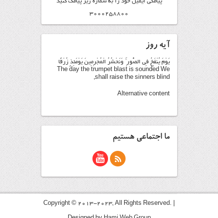
پیامکی ایمیل خود را به شماره زیر پیامک کنید
3000258800
آیه روز
يَوْمَ يُنْفَخُ فِي الصُّورِ ۚ وَنَحْشُرُ الْمُجْرِمِينَ يَوْمَئِذٍ زُرْقًا
The day the trumpet blast is sounded We
shall raise the sinners blind,
Alternative content
ما اجتماعی هستیم
Copyright © 2013-2023, All Rights Reserved. |