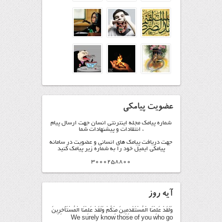
عضویت پیامکی
شماره پیامک مجله اینترنتی انسان جهت ارسال پیام
، انتقادات و پیشنهادات شما
جهت دریافت پیامک های انسانی و عضویت در سامانه
پیامکی ایمیل خود را به شماره زیر پیامک کنید
3000258800
آیه روز
وَلَقَدْ عَلِمْنَا الْمُسْتَقْدِمِينَ مِنْكُمْ وَلَقَدْ عَلِمْنَا الْمُسْتَأْخِرِينَ
We surely know those of you who go