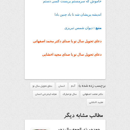
خاموش که سرمستم بربست کسی دستم
اندیشه پریشان شد تا باد چنین بادا
منبع :
دیوان شمس تبریزی
دعای تحویل سال نو با صدای دکتر محمد اصفهانی
دعای تحویل سال نو با صدای مجید اخشابی
برچسب زده شده با:
آدم
انسان
دعاي تحويل سال نو
دكتر محمد اصفهاني
سال نو مبارک
مجله اینترنتی انسان
مجید اخشابی
مطالب مشابه دیگر