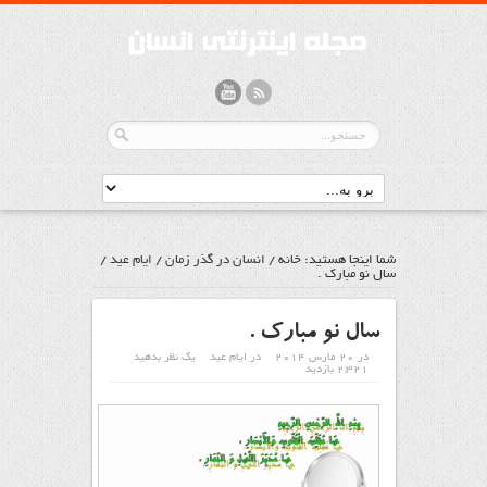
شما اینجا هستید:
خانه
/
انسان در گذر زمان
/
ايام عيد
/
سال نو مبارک .
سال نو مبارک .
در 20 مارس 2014
در
ايام عيد
یک نظر بدهید
2,321 بازدید