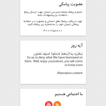
عضویت پیامکی
شماره پیامک مجله اینترنتی انسان جهت ارسال پیام
، انتقادات و پیشنهادات شما
جهت دریافت پیامک های انسانی و عضویت در سامانه
پیامکی ایمیل خود را به شماره زیر پیامک کنید
3000258800
آیه روز
لِيَكْفُرُوا بِمَا آتَيْنَاهُمْ ۚ فَتَمَتَّعُوا ۖ فَسَوْفَ تَعْلَمُونَ
So as to deny what We have bestowed on
them. Well, enjoy yourselves, you will come
to know soon.
Alternative content
ما اجتماعی هستیم