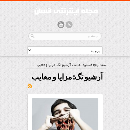
شما اینجا هستید:
خانه
/
آرشیو تگ: مزایا و معایب
آرشیو تگ:
مزایا و معایب