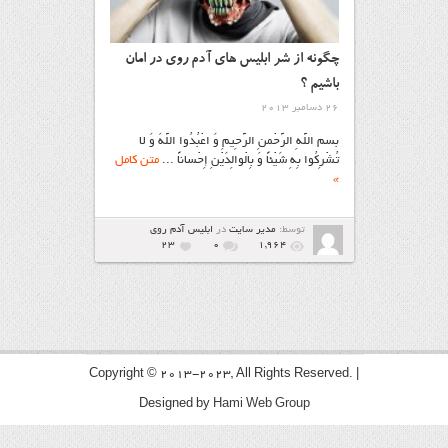
چگونه از شر ابلیس های آدم روی در امان
باشیم ؟
26 دسامبر 2013
بسم اللَّهِ الرَّحْمنِ الرَّحِيمِ وَ اعْبُدُوا اللَّهَ وَ لا
تُشْرِکُوا بِهِ شَيْئاً وَ بِالْوالِدَيْنِ إِحْساناً ...
متن کامل
»
توسط:
مدیر سایت
در
ابليس آدم روي
23
۰
1,964
Copyright © 2013-2023, All Rights Reserved. |
Designed by
Hami Web Group