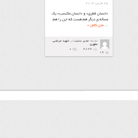
25 مارس 2014
«انسان فطری» و «انسان مكتسب» یك
مسأله ی دیگر هم هست كه این را هم
...
متن کامل »
توسط:
مدیر سایت
در
شهيد مرتضي
مطهري
۰
2,176
19