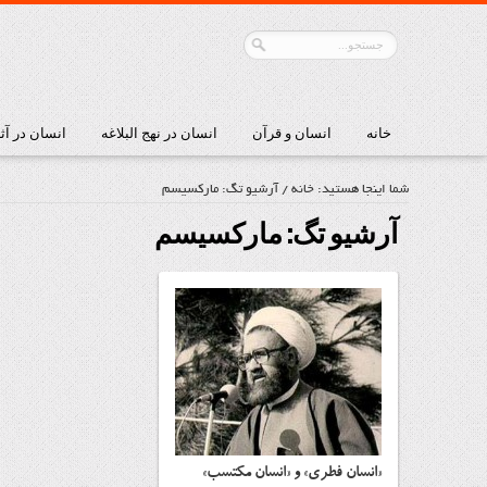
خانه
انسان و قرآن
انسان در نهج البلاغه
انسان در آث
شما اینجا هستید:
خانه
/
آرشیو تگ: ماركسیسم
آرشیو تگ:
ماركسیسم
«انسان فطری» و «انسان مكتسب»