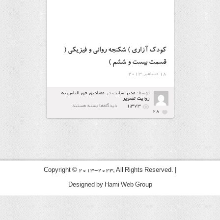
كودك آزاري ) شكنجه رواني و فیزیکی (
قسمت بیست و ششم )
18 دسامبر 2013
توسط:
مدیر سایت
در
مصاديق حق الناس به
روايت تصوير
برای
1,373
دیدگاه‌ها
بسته هستند
كودك
28
آزاري
)
شكنجه
رواني
و
فیزیکی
(
قسمت
بیست
و
Copyright © 2013-2023, All Rights Reserved. |
ششم
)
Designed by
Hami Web Group