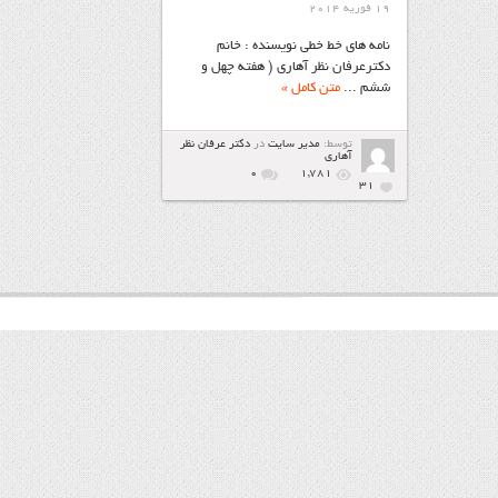
19 فوریه 2014
نامه هاي خط خطی نویسنده : خانم
دکترعرفان نظر آهاری ( هفته چهل و
ششم ...
متن کامل »
توسط:
مدیر سایت
در
دكتر عرفان نظر
آهاري
۰
1,781
31