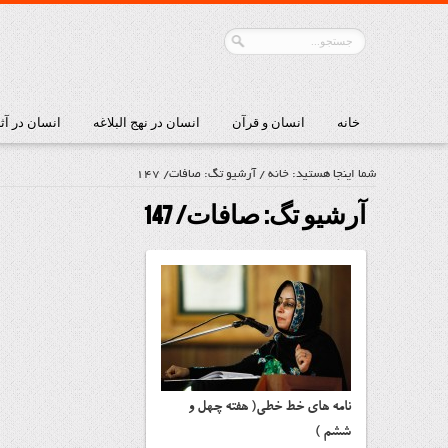
خانه
انسان و قرآن
انسان در نهج البلاغه
انسان در آث
شما اینجا هستید:
خانه
/
آرشیو تگ: صافات/ 147
آرشیو تگ:
صافات/ 147
نامه هاي خط خطی( هفته چهل و
ششم )