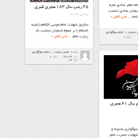
ام جعفر صادق علیه
25 رجب سال 183 هجری قمری
شیعیان صادق تسلیت
25 می 2014
امه ...
متن کامل »
سالروز شهادت امام موسی الکاظم (علیه
السلام ) بر عموم شیعیان تسلیت باد
ر سایت
در
ايام سوگواري
زيارت امام ...
متن کامل »
۰
توسط:
مدیر سایت
در
ايام سوگواري
۰
2,086
13
نهم و دهم محرم سال ۶۱ هجری
سوگواری تاسوعا و
 شهادت حضرت امام