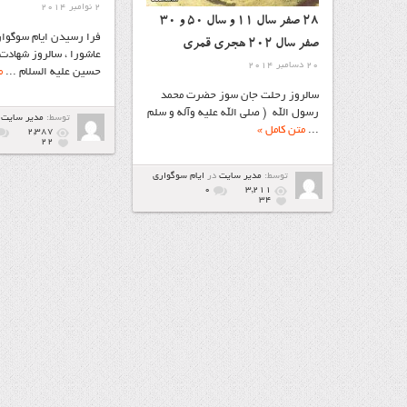
2 نوامبر 2014
۲۸ صفر سال ۱۱ و سال ۵۰ و ۳۰
فرا رسیدن ایام سوگوار
صفر سال ۲۰۲ هجری قمری
عاشورا ، سالروز شهادت
20 دسامبر 2014
حسین علیه السلام ...
م
سالروز رحلت جان سوز حضرت محمد
رسول الله ( صلى الله علیه وآله و سلم
توسط:
مدیر سایت
...
متن کامل »
2,387
22
توسط:
مدیر سایت
در
ايام سوگواري
۰
3,211
34