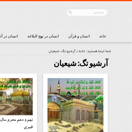
خانه
انسان و قرآن
انسان در نهج البلاغه
انسان در آث
شما اینجا هستید:
خانه
/
آرشیو تگ: شیعیان
آرشیو تگ:
شیعیان
قمری