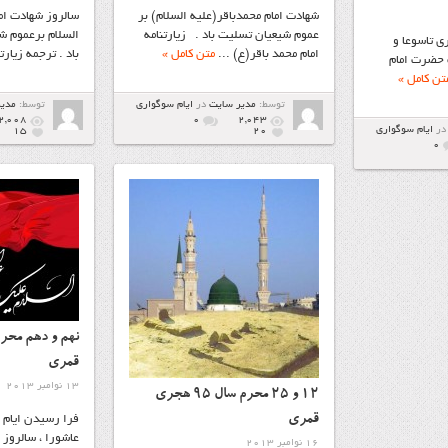
شهادت امام محمدباقر(علیه السلام) بر
سالروز شهادت ام
عموم شیعیان تسلیت باد . زیارتنامه
السلام برعموم 
ی تاسوعا و
امام محمد باقر(ع) ...
متن کامل »
باد . ترجمه زیارتن
 حضرت امام
تن کامل »
توسط:
مدیر سایت
در
ايام سوگواري
توسط:
مدی
2,008
۰
2,043
در
ايام سوگواري
15
20
۰
قمری
13 نوامبر 2013
12 و 25 محرم سال 95 هجری
قمری
فرا رسیدن ایام 
عاشورا ، سالروز
16 نوامبر 2013