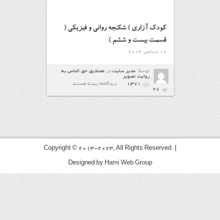
كودك آزاري ) شكنجه رواني و فیزیکی (
قسمت بیست و ششم )
18 دسامبر 2013
توسط:
مدیر سایت
در
مصاديق حق الناس به
روايت تصوير
برای
1,371
دیدگاه‌ها
بسته هستند
كودك
28
آزاري
)
شكنجه
رواني
و
فیزیکی
(
قسمت
بیست
و
Copyright © 2013-2023, All Rights Reserved. |
ششم
)
Designed by
Hami Web Group