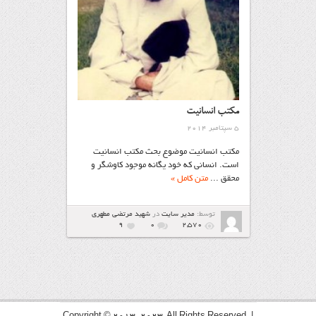
مكتب انسانیت
5 سپتامبر 2014
مكتب انسانیت موضوع بحث مكتب انسانیت
است. انسانی كه خود یگانه موجود كاوشگر و
محقق ...
متن کامل »
توسط:
مدیر سایت
در
شهيد مرتضي مطهري
9
۰
2,570