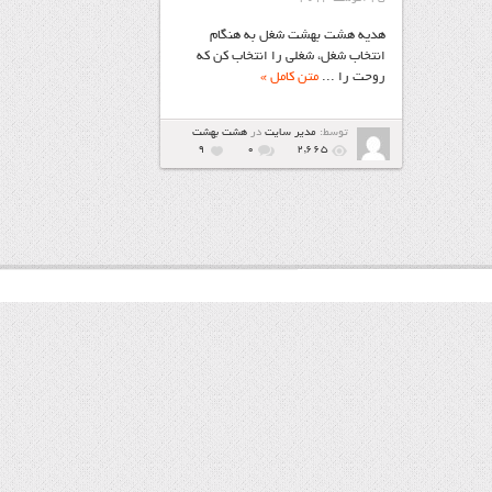
هدیه هشت بهشت شغل به هنگام
انتخاب شغل، شغلی را انتخاب کن که
روحت را ...
متن کامل »
توسط:
مدیر سایت
در
هشت بهشت
9
۰
2,665