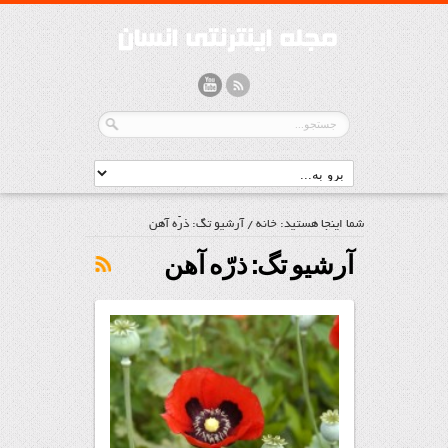
شما اینجا هستید:
خانه
/
آرشیو تگ: ذرّه آهن
آرشیو تگ:
ذرّه آهن