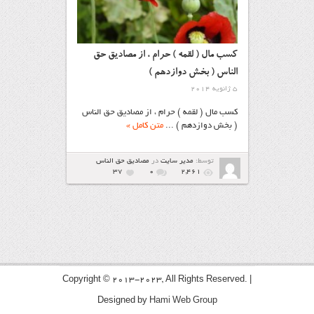
کسب مال ( لقمه ) حرام ، از مصادیق حق
الناس ( بخش دوازدهم )
5 ژانویه 2014
کسب مال ( لقمه ) حرام ، از مصادیق حق الناس
( بخش دوازدهم ) ...
متن کامل »
توسط:
مدیر سایت
در
مصاديق حق الناس
37
۰
2,461
Copyright © 2013-2023, All Rights Reserved. |
Designed by
Hami Web Group