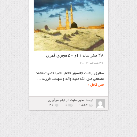
28 صفر سال 11و 50 هجری قمری
31 دسامبر 2013
سالروز رحلت جانسوز خاتم الانبيا حضرت محمد
مصطفي صل الله عليه وآله و شهادت فرزند ...
متن کامل »
توسط:
مدیر سایت
در
ايام سوگواري
20
۰
1,754