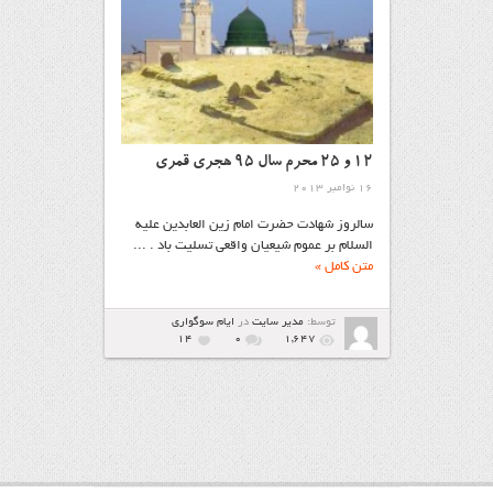
12 و 25 محرم سال 95 هجری قمری
16 نوامبر 2013
سالروز شهادت حضرت امام زین العابدین عليه
السلام بر عموم شیعیان واقعی تسلیت باد . ...
متن کامل »
توسط:
مدیر سایت
در
ايام سوگواري
14
۰
1,647