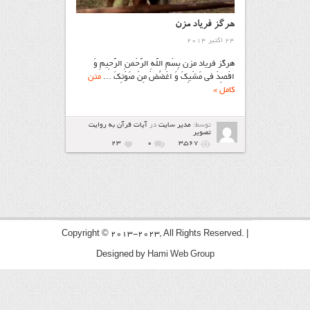
هرگز فریاد مزن
24 اکتبر 2014
هرگز فریاد مزن بِسْمِ اللَّهِ الرَّحْمنِ الرَّحِیمِ وَ
اقْصِدْ فی مَشْیِکَ وَ اغْضُضْ مِنْ صَوْتِکَ ...
متن
کامل »
توسط:
مدیر سایت
در
آیات قرآن به روایت
تصویر
23
۰
3,567
Copyright © 2013-2023, All Rights Reserved. |
Designed by
Hami Web Group