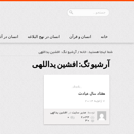
خانه
انسان و قرآن
انسان در نهج البلاغه
انسان در آث
شما اینجا هستید:
خانه
/
آرشیو تگ: افشین یداللهی
آرشیو تگ:
افشین یداللهی
.::AvA::.
هفتاد سال عبادت
7 ژانویه 2014
توسط:
مدیر سایت
در
افشین یدالهی
۰
2,034
30