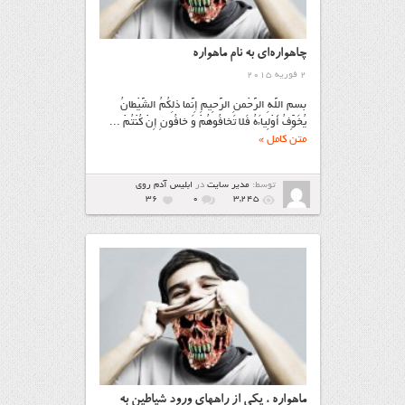
چاهواره‌ای به نام ماهواره
2 فوریه 2015
بسم اللَّهِ الرَّحْمنِ الرَّحِیمِ إِنَّما ذلِکُمُ الشَّیْطانُ
یُخَوِّفُ أَوْلِیاءَهُ فَلا تَخافُوهُمْ وَ خافُونِ إِنْ کُنْتُمْ ...
متن کامل »
توسط:
مدیر سایت
در
ابليس آدم روي
36
۰
3,245
ماهواره ، یکی از راههای ورود شیاطین به