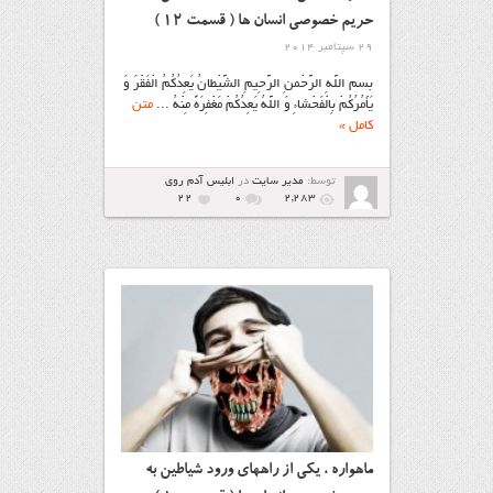
حریم خصوصی انسان ها ( قسمت ۱۲ )
29 سپتامبر 2014
بسم اللَّهِ الرَّحْمنِ الرَّحِیمِ الشَّیْطانُ یَعِدُکُمُ الْفَقْرَ وَ
یَأْمُرُکُمْ بِالْفَحْشاءِ وَ اللَّهُ یَعِدُکُمْ مَغْفِرَهً مِنْهُ ...
متن
کامل »
توسط:
مدیر سایت
در
ابليس آدم روي
22
۰
2,283
ماهواره ، یکی از راههای ورود شیاطین به