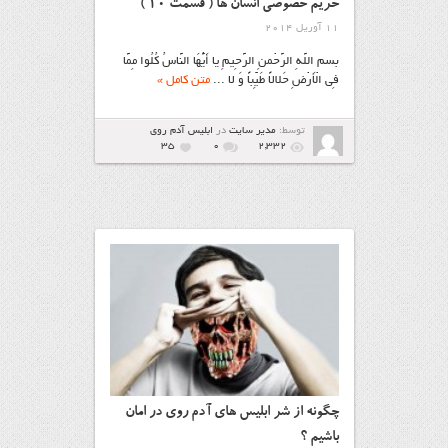
حریم خصوصی انسان ها ( قسمت 10 )
11 آوریل 2014
بسم اللَّهِ الرَّحْمنِ الرَّحِيمِ يا أَيُّهَا النَّاسُ کُلُوا مِمَّا
فِي الْأَرْضِ حَلالاً طَيِّباً وَ لا ...
متن کامل »
توسط:
مدیر سایت
در
ابليس آدم روي
35
۰
2,332
چگونه از شر ابلیس های آدم روی در امان
باشیم ؟