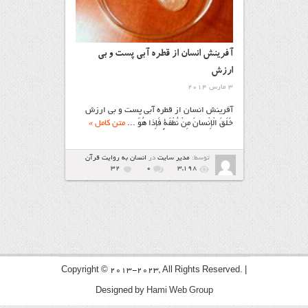
آفرینش انسان از قطره آبي پست و بي
ارزش
3 مارس 2014
آفرینش انسان از قطره آبي پست و بي ارزش
خَلَقَ الْإِنْسانَ مِنْ نُطْفَةٍ فَإِذا هُوَ ...
متن کامل »
توسط:
مدیر سایت
در
انسان به روایت قرآن
32
۰
3,198
Copyright © 2013-2023, All Rights Reserved. |
Designed by
Hami Web Group