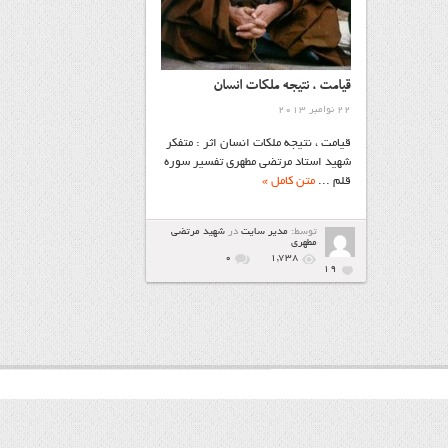
قيامت ، نتيجه ملكات انسان
22 نوامبر 2013
قيامت ، نتيجه ملكات انسان اثر : متفكر
شهيد استاد مرتضی مطهری تفسير سوره
قلم ...
متن کامل »
توسط:
مدیر سایت
در
شهيد مرتضي
مطهري
۰
1,738
19