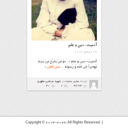
آدمیت- دین و علم
19 دسامبر 2014
آدمیت- دین و علم ۱. «وَ مَنْ یَخْرُجْ مِنْ بَیْتِهِ
مُهاجِراً اِلَی اللّهِ وَ رَسولِهِ ...
متن کامل »
توسط:
مدیر سایت
در
شهيد مرتضي مطهري
41
۰
3,294
Copyright © 2013-2023, All Rights Reserved. |